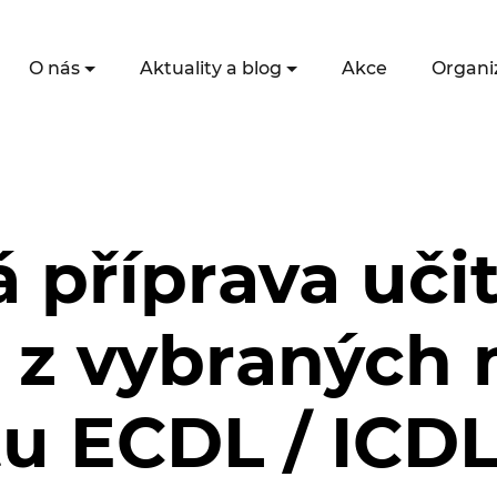
O nás
Aktuality a blog
Akce
Organi
příprava učit
 z vybraných
u ECDL / ICDL