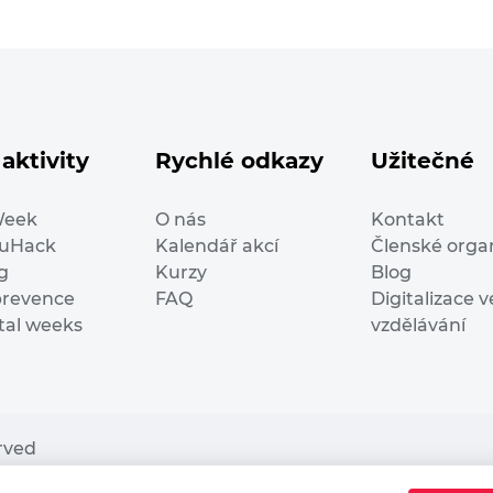
aktivity
Rychlé odkazy
Užitečné
Week
O nás
Kontakt
duHack
Kalendář akcí
Členské orga
g
Kurzy
Blog
prevence
FAQ
Digitalizace v
ital weeks
vzdělávání
erved