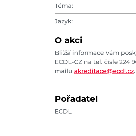
Téma:
Jazyk:
O akci
Bližší informace Vám posk
ECDL-CZ na tel. čísle 224 
mailu
akreditace@ecdl.cz
.
Pořadatel
ECDL