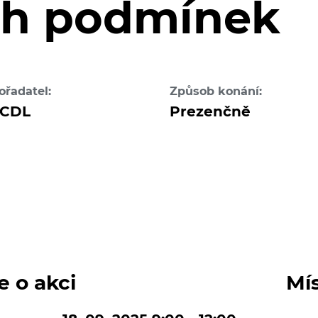
ch podmínek
ořadatel:
Způsob konání:
CDL
Prezenčně
e o akci
Mí