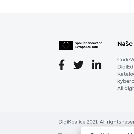
Naše 
Code
DigiE
Katalo
kyber
All dig
DigiKoalice 2021. All rights res