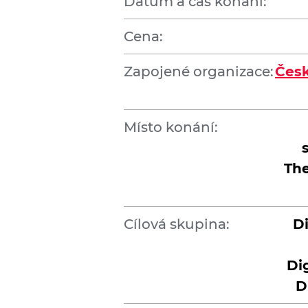
Datum a čas konání:
Cena:
Zapojené organizace:
Česk
Místo konání:
The
Cílová skupina:
Di
Di
D