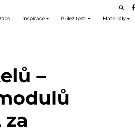
zace
Inspirace
Příležitosti
Materiály
elů –
 modulů
 za