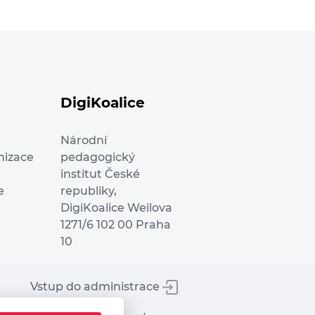
DigiKoalice
Národní
nizace
pedagogický
institut České
e
republiky,
DigiKoalice Weilova
1271/6 102 00 Praha
10
Vstup do administrace