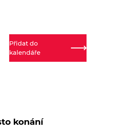
Přidat do
kalendáře
sto konání