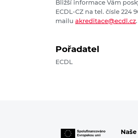
Bližší informace Vám posk
ECDL-CZ na tel. čísle 224 
mailu
akreditace@ecdl.cz
.
Pořadatel
ECDL
Naše 