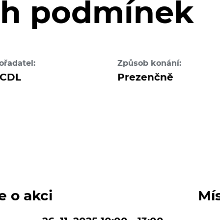
ch podmínek
ořadatel:
Způsob konání:
CDL
Prezenčně
e o akci
Mí