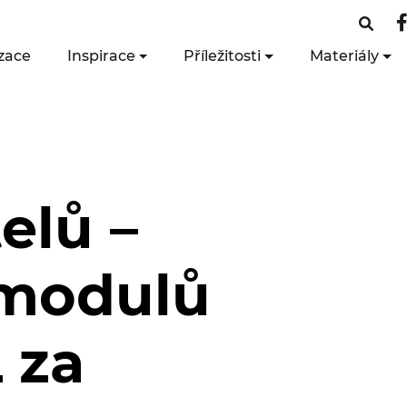
zace
Inspirace
Příležitosti
Materiály
elů –
 modulů
 za