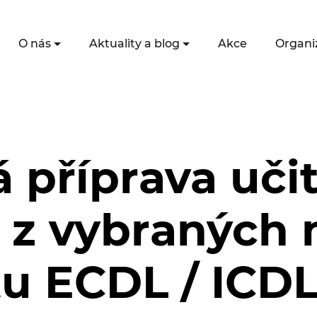
O nás
Aktuality a blog
Akce
Organi
příprava učit
 z vybraných
u ECDL / ICDL