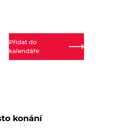
Přidat do
kalendáře
sto konání