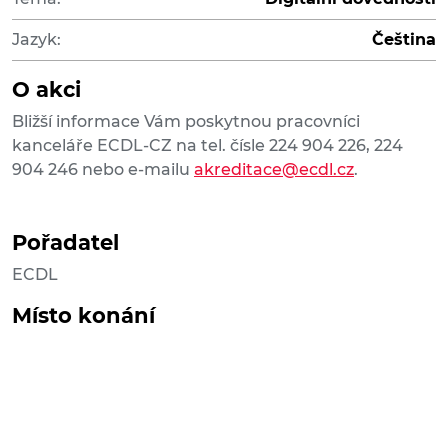
Jazyk:
Čeština
O akci
Bližší informace Vám poskytnou pracovníci
kanceláře ECDL-CZ na tel. čísle 224 904 226, 224
904 246 nebo e-mailu
akreditace@ecdl.cz
.
Pořadatel
ECDL
Místo konání