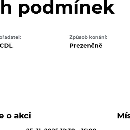
ch podmínek
ořadatel:
Způsob konání:
CDL
Prezenčně
e o akci
Mí