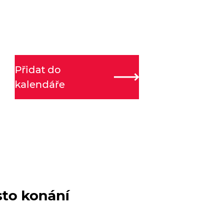
Přidat do
kalendáře
sto konání