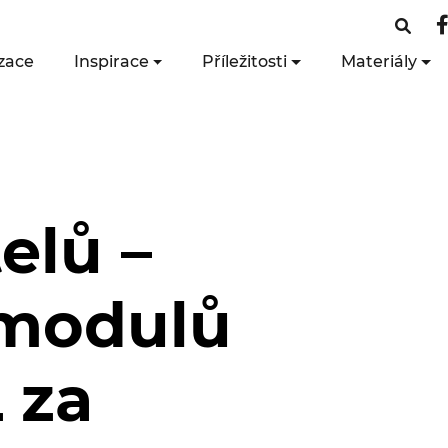
zace
Inspirace
Příležitosti
Materiály
elů –
 modulů
 za