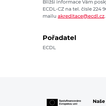
Bližší informace Vám posk
ECDL-CZ na tel. čísle 224 
mailu
akreditace@ecdl.cz
.
Pořadatel
ECDL
Naše 