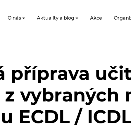
O nás
Aktuality a blog
Akce
Organi
příprava učit
 z vybraných
u ECDL / ICDL