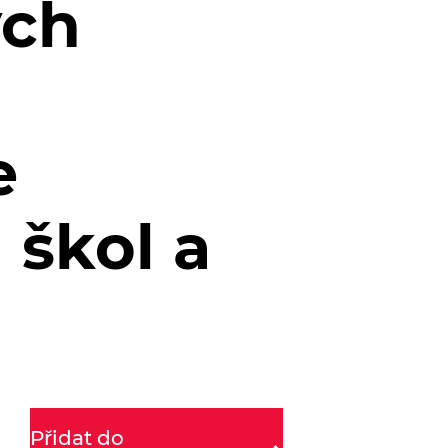
ých
e
 škol a
Přidat do