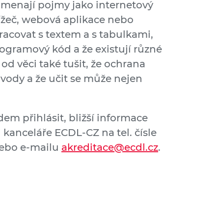
amenají pojmy jako internetový
ížeč, webová aplikace nebo
racovat s textem a s tabulkami,
rogramový kód a že existují různé
od věci také tušit, že ochrana
vody a že učit se může nejen
dem přihlásit, bližší informace
kanceláře ECDL-CZ na tel. čísle
nebo e-mailu
akreditace@ecdl.cz
.