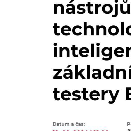
nástroj
technol
intelige
základní
testery
Datum a čas:
P