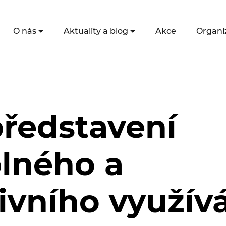
O nás
Aktuality a blog
Akce
Organi
představení
lného a
ivního využív