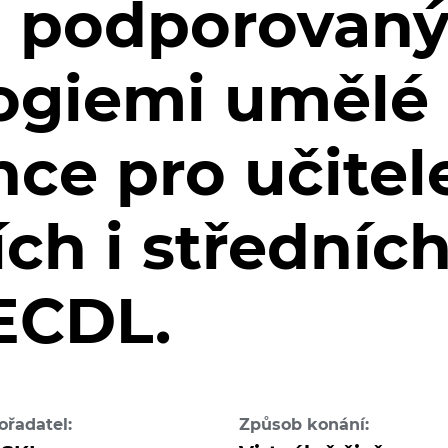
ů podporovan
ogiemi umělé
nce pro učitel
ch i středních
 ECDL.
ořadatel:
Způsob konání: