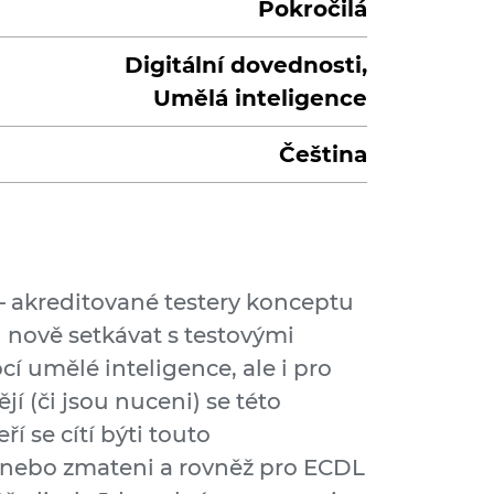
Pokročilá
Digitální dovednosti,
Umělá inteligence
Čeština
 – akreditované testery konceptu
 nově setkávat s testovými
í umělé inteligence, ale i pro
ějí (či jsou nuceni) se této
í se cítí býti touto
nebo zmateni a rovněž pro ECDL