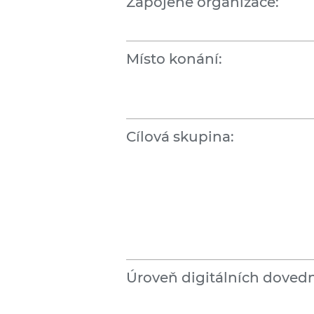
Zapojené organizace:
Místo konání:
Cílová skupina:
Úroveň digitálních dovedn