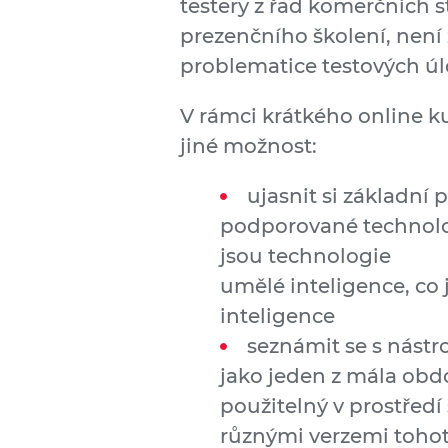
testery z řad komerčních s
prezenčního školení, není
problematice testových úl
V rámci krátkého online 
jiné možnost:
ujasnit si základní 
podporované technolo
jsou technologie
umělé inteligence, co 
inteligence
seznámit se s nástro
jako jeden z mála ob
použitelný v prostředí š
různými verzemi tohoto 