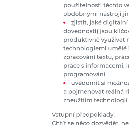
použitelnosti těchto v
obdobnými nástroji ji
zjistit, jaké digitál
dovednosti) jsou klíč
produktivně využívat 
technologiemi umělé i
zpracování textu, prác
práce s informacemi, 
programování
uvědomit si možnos
a pojmenovat reálná r
zneužitím technologií
Vstupní předpoklady:
Chtít se něco dozvědět, n