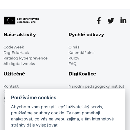
Naše aktivity
Rychlé odkazy
CodeWeek
O nás
DigiEduHack
Kalendář akcí
Katalog kyberprevence
Kurzy
All digital weeks
FAQ
Užitečné
DigiKoalice
Kontakt
Národní pedagogický institut
Členské organizace
České republiky, DigiKoalice
Používáme cookies
Blog
Weilova 1271/6 102 00 Praha 10
Digitalizace ve vzdělávání
Abychom vám poskytli lepší uživatelský servis,
používáme soubory cookie. Ty nám pomáhají
DigiKoalice 2021. All rights reserved
analyzovat, co vás na webu zajímá, a tím internetové
Vstup do administrace
stránky dále vylepšovat.