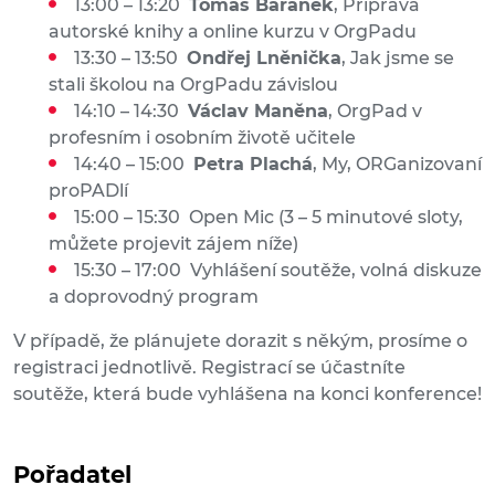
13:00 – 13:20
Tomáš Baránek
, Příprava
autorské knihy a online kurzu v OrgPadu
13:30 – 13:50
Ondřej Lněnička
, Jak jsme se
stali školou na OrgPadu závislou
14:10 – 14:30
Václav Maněna
, OrgPad v
profesním i osobním životě učitele
14:40 – 15:00
Petra Plachá
, My, ORGanizovaní
proPADlí
15:00 – 15:30 Open Mic (3 – 5 minutové sloty,
můžete projevit zájem níže)
15:30 – 17:00 Vyhlášení soutěže, volná diskuze
a doprovodný program
V případě, že plánujete dorazit s někým, prosíme o
registraci jednotlivě. Registrací se účastníte
soutěže, která bude vyhlášena na konci konference!
Pořadatel