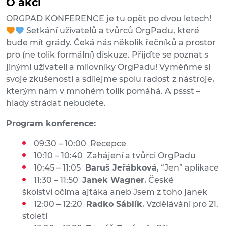
O akci
ORGPAD KONFERENCE je tu opět po dvou letech!
Setkání uživatelů a tvůrců OrgPadu, které
bude mít grády. Čeká nás několik řečníků a prostor
pro (ne tolik formální) diskuze. Přijďte se poznat s
jinými uživateli a milovníky OrgPadu! Vyměňme si
svoje zkušenosti a sdílejme spolu radost z nástroje,
kterým nám v mnohém tolik pomáhá. A pssst –
hlady strádat nebudete.
Program konference:
​09:30 – 10:00 Recepce
10:10 – 10:40 Zahájení a tvůrci OrgPadu
10:45 – 11:05
Baruš Jeřábková
, “Jen” aplikace
11:30 – 11:50
Janek Wagner
, České
školství očima ajťáka aneb Jsem z toho janek
12:00 – 12:20
Radko Sáblík
, Vzdělávání pro 21.
století