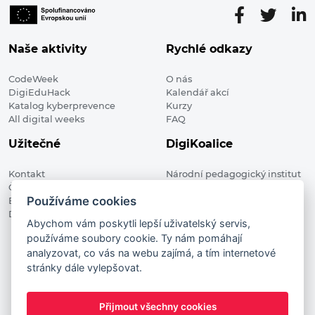
Naše aktivity
Rychlé odkazy
CodeWeek
O nás
DigiEduHack
Kalendář akcí
Katalog kyberprevence
Kurzy
All digital weeks
FAQ
Užitečné
DigiKoalice
Kontakt
Národní pedagogický institut
Členské organizace
České republiky, DigiKoalice
Používáme cookies
Blog
Weilova 1271/6 102 00 Praha 10
Digitalizace ve vzdělávání
Abychom vám poskytli lepší uživatelský servis,
používáme soubory cookie. Ty nám pomáhají
DigiKoalice 2021. All rights reserved
analyzovat, co vás na webu zajímá, a tím internetové
Vstup do administrace
stránky dále vylepšovat.
This project has received funding from the European
Commission Innovation and Networks Executive Agency (now
Přijmout všechny cookies