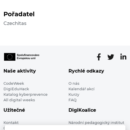
Pořadatel
Czechitas
Naše aktivity
Rychlé odkazy
CodeWeek
O nás
DigiEduHack
Kalendář akcí
Katalog kyberprevence
Kurzy
All digital weeks
FAQ
Užitečné
DigiKoalice
Kontakt
Národní pedagogický institut
Členské organizace
České republiky, DigiKoalice