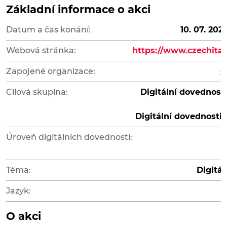
Základní informace o akci
Datum a čas konání:
10. 07. 202
Webová stránka:
https://www.czechita
Zapojené organizace:
C
Cílová skupina:
Digitální dovednosti
Digitální dovednosti 
Úroveň digitálních dovedností:
Téma:
Digitál
Jazyk:
O akci