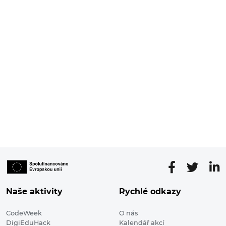
Naše aktivity
Rychlé odkazy
CodeWeek
O nás
DigiEduHack
Kalendář akcí