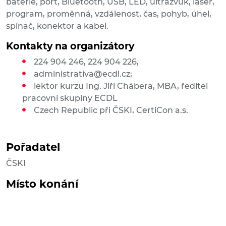
baterie, port, Bluetooth, USB, LED, ultrazvuk, laser,
program, proměnná, vzdálenost, čas, pohyb, úhel,
spínač, konektor a kabel.
Kontakty na organizátory
224 904 246, 224 904 226,
administrativa@ecdl.cz;
lektor kurzu Ing. Jiří Chábera, MBA, ředitel
pracovní skupiny ECDL
Czech Republic při ČSKI, CertiCon a.s.
Pořadatel
ČSKI
Místo konání