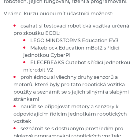
robotech, jejich fungování, řízení a programování.
V rámci kurzu budou mít účastníci možnost:
osahat si testovací robotická vozítka určená
pro zkoušku ECDL:
LEGO MINDSTORMS Education EV3
Makeblock Education mBot2 s řídící
jednotkou CyberPi
ELECFREAKS Cutebot s řídící jednotkou
micro:bit V2
prohlédnou si všechny druhy senzorů a
motorů, které byly pro tato robotická vozítka
použity a seznámit se s jejich silnými a slabými
stránkami
naučit se připojovat motory a senzory k
odpovídajícím řídícím jednotkám robotických
vozítek
seznámit se s dostupným prostředím pro
blokové programování robotických vozítek: