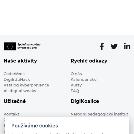
Naše aktivity
Rychlé odkazy
CodeWeek
O nás
DigiEduHack
Kalendář akcí
Katalog kyberprevence
Kurzy
All digital weeks
FAQ
Užitečné
DigiKoalice
Kontakt
Národní pedagogický institut
Členské organizace
České republiky, DigiKoalice
Používáme cookies
Blog
Weilova 1271/6 102 00 Praha 10
Digitalizace ve vzdělávání