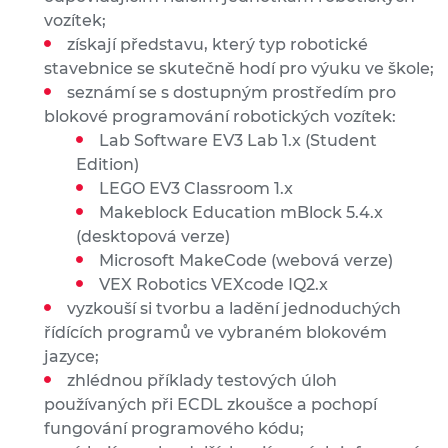
vozítek;
získají představu, který typ robotické
stavebnice se skutečně hodí pro výuku ve škole;
seznámí se s dostupným prostředím pro
blokové programování robotických vozítek:
Lab Software EV3 Lab 1.x (Student
Edition)
LEGO EV3 Classroom 1.x
Makeblock Education mBlock 5.4.x
(desktopová verze)
Microsoft MakeCode (webová verze)
VEX Robotics VEXcode IQ2.x
vyzkouší si tvorbu a ladění jednoduchých
řídících programů ve vybraném blokovém
jazyce;
zhlédnou příklady testových úloh
používaných při ECDL zkoušce a pochopí
fungování programového kódu;