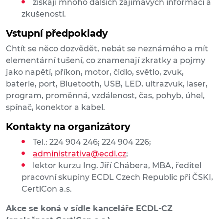
získají mnoho dalších zajímavých informací a
zkušeností.
Vstupní předpoklady
Chtít se něco dozvědět, nebát se neznámého a mít
elementární tušení, co znamenají zkratky a pojmy
jako napětí, příkon, motor, čidlo, světlo, zvuk,
baterie, port, Bluetooth, USB, LED, ultrazvuk, laser,
program, proměnná, vzdálenost, čas, pohyb, úhel,
spínač, konektor a kabel.
Kontakty na organizátory
Tel.: 224 904 246; 224 904 226;
administrativa@ecdl.cz
;
lektor kurzu Ing. Jiří Chábera, MBA, ředitel
pracovní skupiny ECDL Czech Republic při ČSKI,
CertiCon a.s.
Akce se koná v sídle kanceláře ECDL-CZ