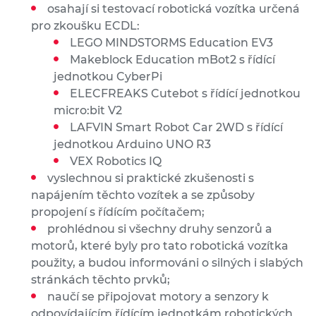
osahají si testovací robotická vozítka určená
pro zkoušku ECDL:
LEGO MINDSTORMS Education EV3
Makeblock Education mBot2 s řídící
jednotkou CyberPi
ELECFREAKS Cutebot s řídící jednotkou
micro:bit V2
LAFVIN Smart Robot Car 2WD s řídící
jednotkou Arduino UNO R3
VEX Robotics IQ
vyslechnou si praktické zkušenosti s
napájením těchto vozítek a se způsoby
propojení s řídícím počítačem;
prohlédnou si všechny druhy senzorů a
motorů, které byly pro tato robotická vozítka
použity, a budou informováni o silných i slabých
stránkách těchto prvků;
naučí se připojovat motory a senzory k
odpovídajícím řídícím jednotkám robotických