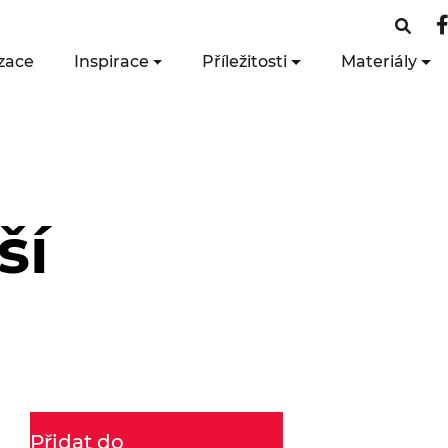
zace
Inspirace
Příležitosti
Materiály
ší
Přidat do