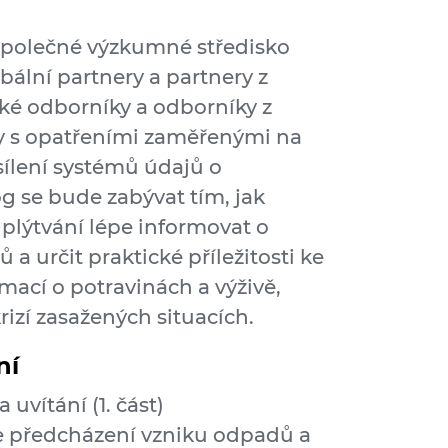
Společné výzkumné středisko
ální partnery a partnery z
cké odborníky a odborníky z
zy s opatřeními zaměřenými na
sílení systémů údajů o
og se bude zabývat tím, jak
lýtvání lépe informovat o
 a určit praktické příležitosti ke
mací o potravinách a výživě,
rizí zasažených situacích.
ní
 uvítání (1. část)
e předcházení vzniku odpadů a