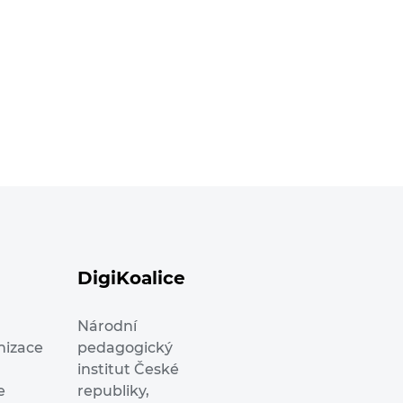
DigiKoalice
Národní
nizace
pedagogický
institut České
e
republiky,