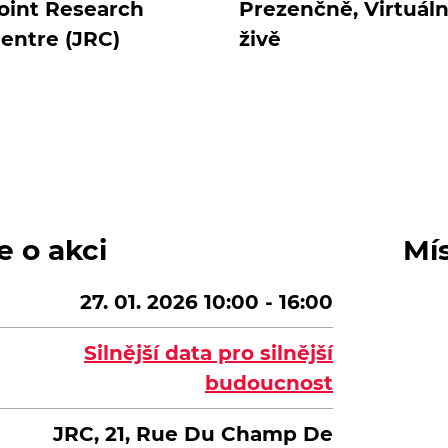
oint Research
Prezenčně, Virtuál
entre (JRC)
živě
e o akci
Mí
27. 01. 2026 10:00 - 16:00
Silnější data pro silnější
budoucnost
JRC, 21, Rue Du Champ De