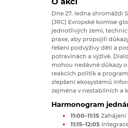
O akci
Dne 27. ledna shromáždí 
(JRC) Evropské komise glob
jednotlivých zemí, techni
praxe, aby propojili důka
řešení podvýživy dětí a po
potravinách a výživě. Dial
mohou nedávné důkazy o p
reakcích politik a programů
zlepšení ekosystémů infor
zejména v nestabilních a k
Harmonogram jedná
11:00–11:15
Zahájení a
11:15–12:05
Integrac