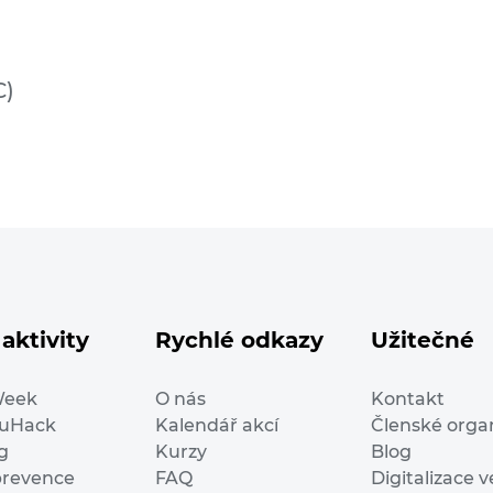
C)
aktivity
Rychlé odkazy
Užitečné
Week
O nás
Kontakt
duHack
Kalendář akcí
Členské orga
g
Kurzy
Blog
prevence
FAQ
Digitalizace v