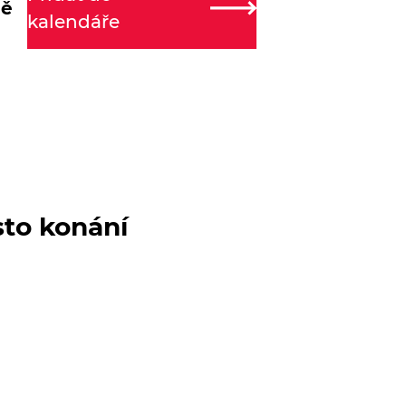
ně
kalendáře
sto konání