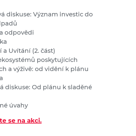
á diskuse: Význam investic do
dpadů
a odpovědi
vka
 a Uvítání (2. část)
 ekosystémů poskytujících
h a výživě: od vidění k plánu
a
á diskuse: Od plánu k sladěné
čné úvahy
te se na akci.