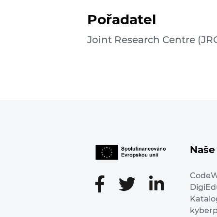
Pořadatel
Joint Research Centre (JR
Naše 
Code
DigiE
Katalo
kyber