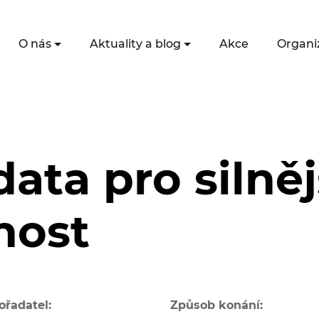
O nás
Aktuality a blog
Akce
Organi
data pro silněj
nost
ořadatel:
Způsob konání: