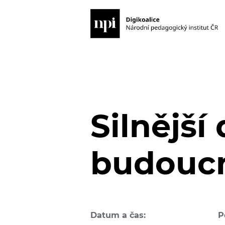
Silnější 
budouc
Datum a čas:
P