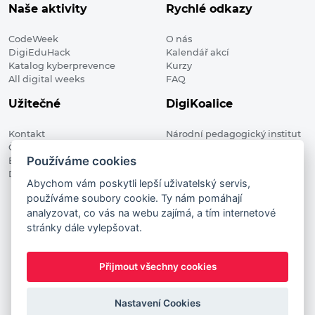
Naše aktivity
Rychlé odkazy
CodeWeek
O nás
DigiEduHack
Kalendář akcí
Katalog kyberprevence
Kurzy
All digital weeks
FAQ
Užitečné
DigiKoalice
Kontakt
Národní pedagogický institut
Členské organizace
České republiky, DigiKoalice
Používáme cookies
Blog
Weilova 1271/6 102 00 Praha 10
Digitalizace ve vzdělávání
Abychom vám poskytli lepší uživatelský servis,
používáme soubory cookie. Ty nám pomáhají
DigiKoalice 2021. All rights reserved
analyzovat, co vás na webu zajímá, a tím internetové
Vstup do administrace
stránky dále vylepšovat.
This project has received funding from the European
Commission Innovation and Networks Executive Agency (now
Přijmout všechny cookies
HaDEA) CEF TELECOM Calls 2019. This website reflects only the
author’s view. It does not represent the view of the European
Commission and the European Commission is not responsible
Nastavení Cookies