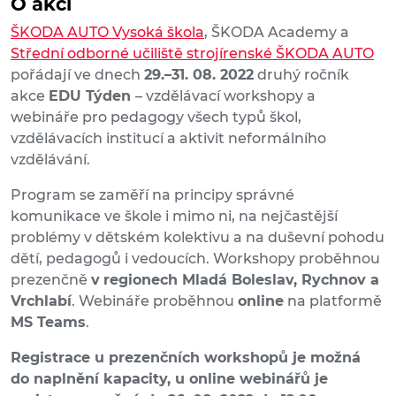
O akci
ŠKODA AUTO Vysoká škola
, ŠKODA Academy a
Střední odborné učiliště strojírenské ŠKODA AUTO
pořádají ve dnech
29.–31. 08. 2022
druhý ročník
akce
EDU Týden
– vzdělávací workshopy a
webináře pro pedagogy všech typů škol,
vzdělávacích institucí a aktivit neformálního
vzdělávání.
Program se zaměří na principy správné
komunikace ve škole i mimo ni, na nejčastější
problémy v dětském kolektivu a na duševní pohodu
dětí, pedagogů i vedoucích. Workshopy proběhnou
prezenčně
v
regionech Mladá Boleslav, Rychnov a
Vrchlabí
. Webináře proběhnou
online
na platformě
MS Teams
.
Registrace u prezenčních workshopů je možná
do naplnění kapacity, u online webinářů je