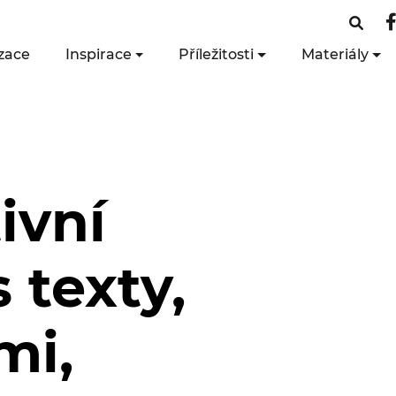
zace
Inspirace
Příležitosti
Materiály
ivní
s texty,
mi,