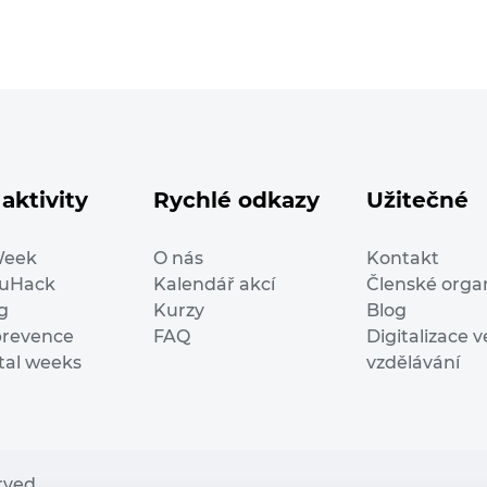
aktivity
Rychlé odkazy
Užitečné
Week
O nás
Kontakt
duHack
Kalendář akcí
Členské orga
g
Kurzy
Blog
prevence
FAQ
Digitalizace v
ital weeks
vzdělávání
erved