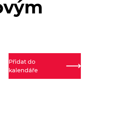
movým
Přidat do
kalendáře