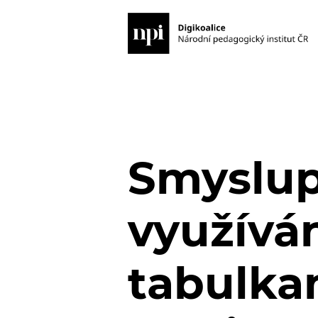
Smyslup
využíván
tabulka