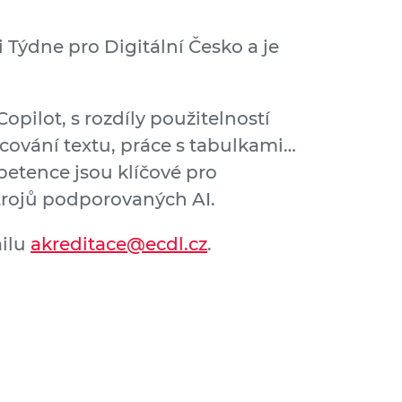
 Týdne pro Digitální Česko a je
opilot, s rozdíly použitelností
acování textu, práce s tabulkami…
mpetence jsou klíčové pro
trojů podporovaných AI.
ailu
akreditace@ecdl.cz
.