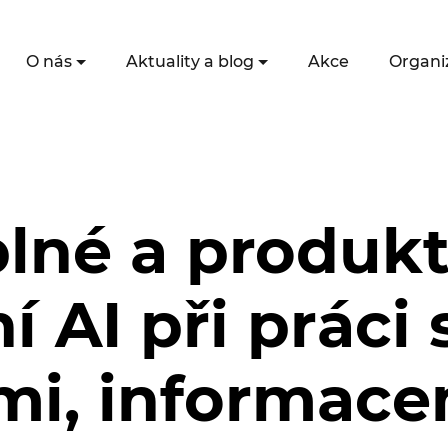
O nás
Aktuality a blog
Akce
Organi
lné a produkt
í AI při práci 
mi, informace