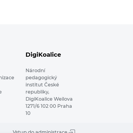
DigiKoalice
Národní
nizace
pedagogický
institut České
e
republiky,
DigiKoalice Weilova
1271/6 102 00 Praha
10
Vstup do administrace