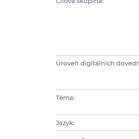
Cílová skupina:
Úroveň digitálních dovedn
Téma:
Jazyk: