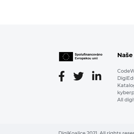
Naše 
Code
DigiE
Katalo
kyber
All dig
DigiKoalice 2021. All rights res