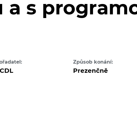
u a s progra
ořadatel:
Způsob konání:
CDL
Prezenčně