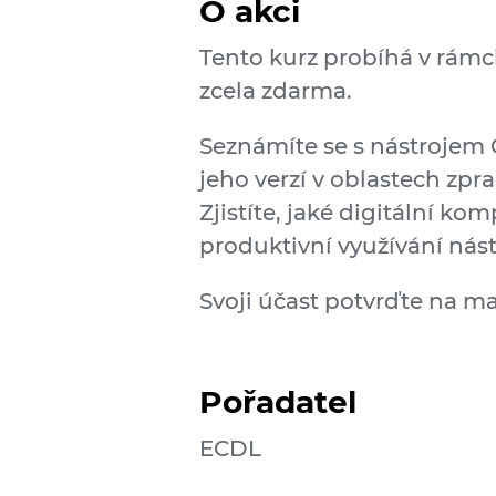
O akci
Tento kurz probíhá v rámci
zcela zdarma.
Seznámíte se s nástrojem C
jeho verzí v oblastech zpr
Zjistíte, jaké digitální ko
produktivní využívání nás
Svoji účast potvrďte na m
Pořadatel
ECDL