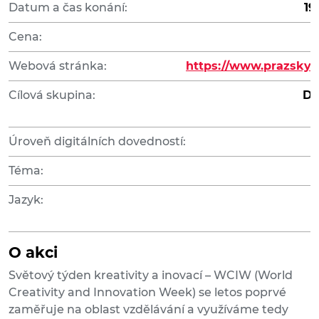
Datum a čas konání:
19
Cena:
Webová stránka:
https://www.prazskyin
Cílová skupina:
Di
D
Úroveň digitálních dovedností:
Téma:
Jazyk:
O akci
Světový týden kreativity a inovací – WCIW (World
Creativity and Innovation Week) se letos poprvé
zaměřuje na oblast vzdělávání a využíváme tedy