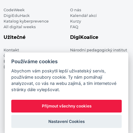
CodeWeek
O nás
DigiEduHack
Kalendář akcí
Katalog kyberprevence
Kurzy
All digital weeks
FAQ
Užitečné
DigiKoalice
Kontakt
Národní pedagogický institut
Členské organizace
České republiky, DigiKoalice
Používáme cookies
Blog
Weilova 1271/6 102 00 Praha 10
Digitalizace ve vzdělávání
Abychom vám poskytli lepší uživatelský servis,
používáme soubory cookie. Ty nám pomáhají
DigiKoalice 2021. All rights reserved
analyzovat, co vás na webu zajímá, a tím internetové
Vstup do administrace
stránky dále vylepšovat.
This project has received funding from the European
Commission Innovation and Networks Executive Agency (now
Přijmout všechny cookies
HaDEA) CEF TELECOM Calls 2019. This website reflects only the
author’s view. It does not represent the view of the European
Commission and the European Commission is not responsible
Nastavení Cookies
for any use that may be made of the information it contains.