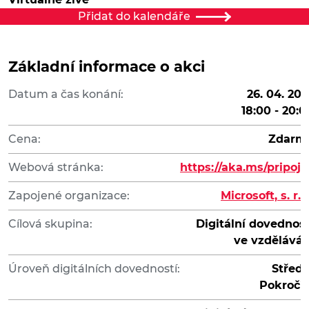
Přidat do kalendáře
Základní informace o akci
Datum a čas konání:
26. 04. 202
18:00 - 20:0
Cena:
Zdarm
Webová stránka:
https://aka.ms/pripojs
Zapojené organizace:
Microsoft, s. r. o
Cílová skupina:
Digitální dovednost
ve vzděláván
Úroveň digitálních dovedností:
Středn
Pokročil