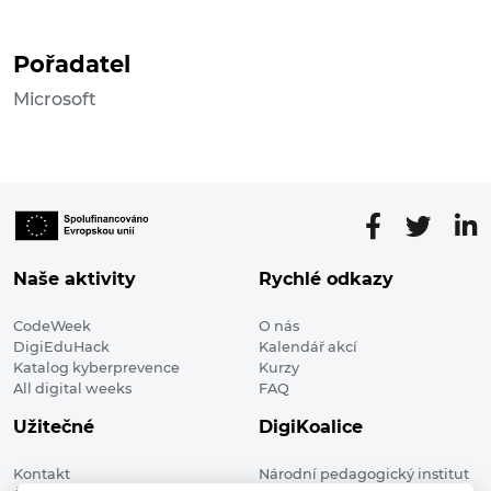
Pořadatel
Microsoft
Naše aktivity
Rychlé odkazy
CodeWeek
O nás
DigiEduHack
Kalendář akcí
Katalog kyberprevence
Kurzy
All digital weeks
FAQ
Užitečné
DigiKoalice
Kontakt
Národní pedagogický institut