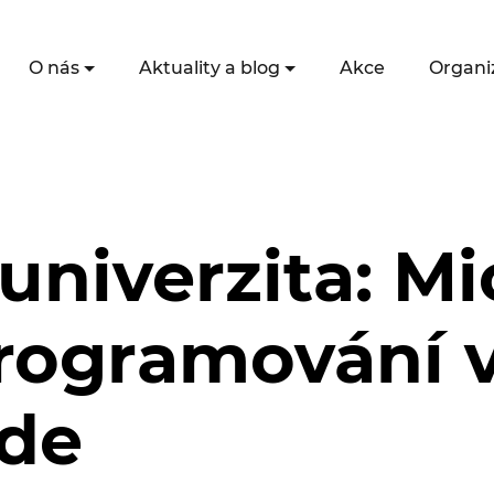
O nás
Aktuality a blog
Akce
Organi
univerzita: Mi
rogramování 
de