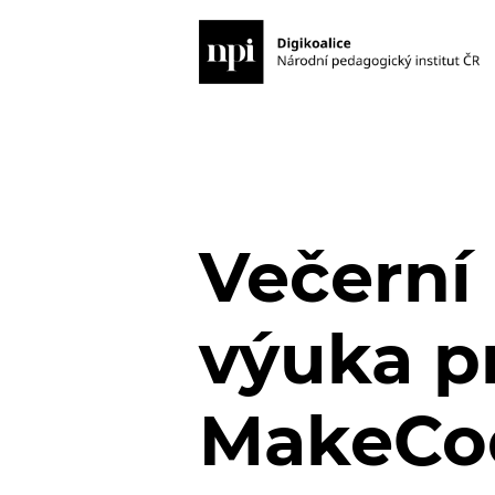
Večerní 
výuka p
MakeCo