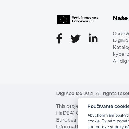
Naše 
Code
DigiE
Katalo
kyber
All dig
DigiKoalice 2021. All rights res
Používáme cooki
This project has received fu
HaDEA) CEF TELECOM Calls 2019. 
Abychom vám poskytli 
European Commission and the 
cookie. Ty nám pomáha
information it contains.
internetové stránky d