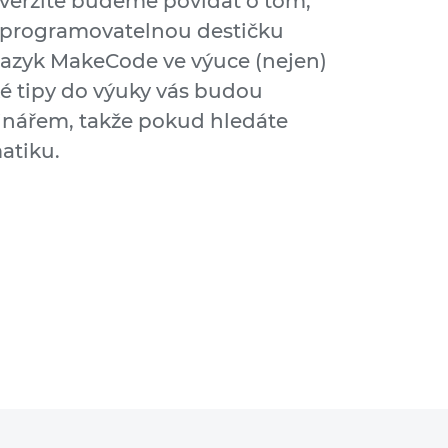
niverzitě budeme povídat o tom,
 programovatelnou destičku
jazyk MakeCode ve výuce (nejen)
ké tipy do výuky vás budou
inářem, takže pokud hledáte
atiku.