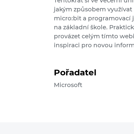
Tentokrát si ve Večerní u
jakým způsobem využívat
micro:bit a programovací 
na základní škole. Praktic
provázet celým tímto web
inspiraci pro novou inform
Pořadatel
Microsoft