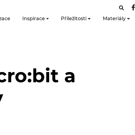
zace
Inspirace
Příležitosti
Materiály
cro:bit a
v