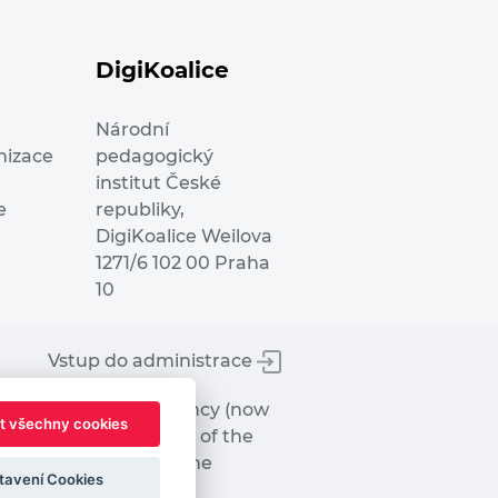
DigiKoalice
Národní
nizace
pedagogický
institut České
e
republiky,
DigiKoalice Weilova
1271/6 102 00 Praha
10
Vstup do administrace
tworks Executive Agency (now
t všechny cookies
ot represent the view of the
hat may be made of the
tavení Cookies