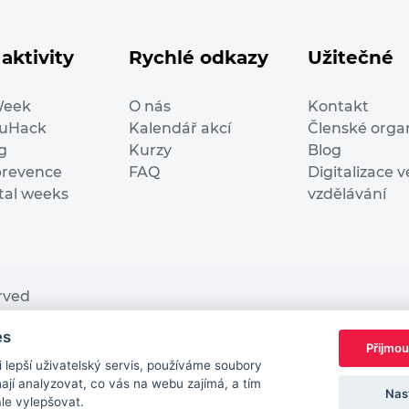
aktivity
Rychlé odkazy
Užitečné
Week
O nás
Kontakt
duHack
Kalendář akcí
Členské orga
g
Kurzy
Blog
prevence
FAQ
Digitalizace v
ital weeks
vzdělávání
erved
es
nding from the European Commission Innovation and Ne
Přijmou
This website reflects only the author’s view. It does n
lepší uživatelský servis, používáme soubory
European Commission is not responsible for any use t
jí analyzovat, co vás na webu zajímá, a tím
Nas
ále vylepšovat.