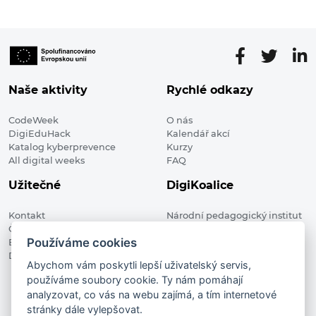
Naše aktivity
Rychlé odkazy
CodeWeek
O nás
DigiEduHack
Kalendář akcí
Katalog kyberprevence
Kurzy
All digital weeks
FAQ
Užitečné
DigiKoalice
Kontakt
Národní pedagogický institut
Členské organizace
České republiky, DigiKoalice
Používáme cookies
Blog
Weilova 1271/6 102 00 Praha 10
Digitalizace ve vzdělávání
Abychom vám poskytli lepší uživatelský servis,
používáme soubory cookie. Ty nám pomáhají
DigiKoalice 2021. All rights reserved
analyzovat, co vás na webu zajímá, a tím internetové
Vstup do administrace
stránky dále vylepšovat.