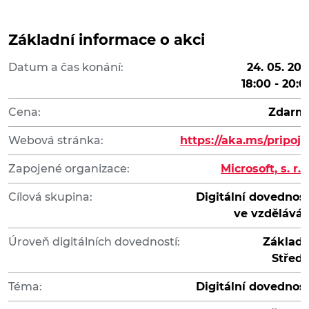
Základní informace o akci
Datum a čas konání:
24. 05. 202
18:00 - 20:0
Cena:
Zdarm
Webová stránka:
https://aka.ms/pripojs
Zapojené organizace:
Microsoft, s. r. o
Cílová skupina:
Digitální dovednost
ve vzděláván
Úroveň digitálních dovedností:
Základn
Středn
Téma:
Digitální dovednost