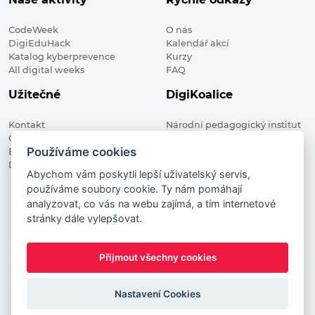
CodeWeek
O nás
DigiEduHack
Kalendář akcí
Katalog kyberprevence
Kurzy
All digital weeks
FAQ
Užitečné
DigiKoalice
Kontakt
Národní pedagogický institut
Členské organizace
České republiky, DigiKoalice
Používáme cookies
Blog
Weilova 1271/6 102 00 Praha 10
Digitalizace ve vzdělávání
Abychom vám poskytli lepší uživatelský servis,
používáme soubory cookie. Ty nám pomáhají
DigiKoalice 2021. All rights reserved
analyzovat, co vás na webu zajímá, a tím internetové
Vstup do administrace
stránky dále vylepšovat.
This project has received funding from the European
Commission Innovation and Networks Executive Agency (now
Přijmout všechny cookies
HaDEA) CEF TELECOM Calls 2019. This website reflects only the
author’s view. It does not represent the view of the European
Commission and the European Commission is not responsible
Nastavení Cookies
for any use that may be made of the information it contains.