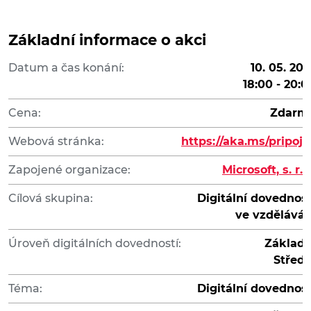
Základní informace o akci
Datum a čas konání:
10. 05. 202
18:00 - 20:0
Cena:
Zdarm
Webová stránka:
https://aka.ms/pripojs
Zapojené organizace:
Microsoft, s. r. o
Cílová skupina:
Digitální dovednost
ve vzděláván
Úroveň digitálních dovedností:
Základn
Středn
Téma:
Digitální dovednost