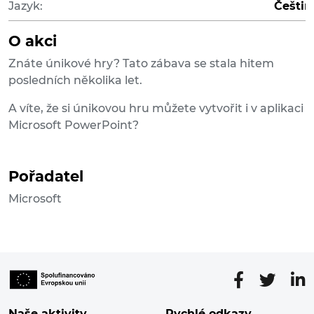
Jazyk:
Češtin
O akci
Znáte únikové hry? Tato zábava se stala hitem
posledních několika let.
A víte, že si únikovou hru můžete vytvořit i v aplikaci
Microsoft PowerPoint?
Pořadatel
Microsoft
Naše aktivity
Rychlé odkazy