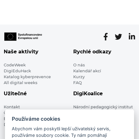
Naše aktivity
Rychlé odkazy
CodeWeek
O nás
DigiEduHack
Kalendář akcí
Katalog kyberprevence
Kurzy
All digital weeks
FAQ
Užitečné
DigiKoalice
Kontakt
Národní pedagogický institut
Členské organizace
České republiky, DigiKoalice
Používáme cookies
Blog
Weilova 1271/6 102 00 Praha 10
Digitalizace ve vzdělávání
Abychom vám poskytli lepší uživatelský servis,
používáme soubory cookie. Ty nám pomáhají