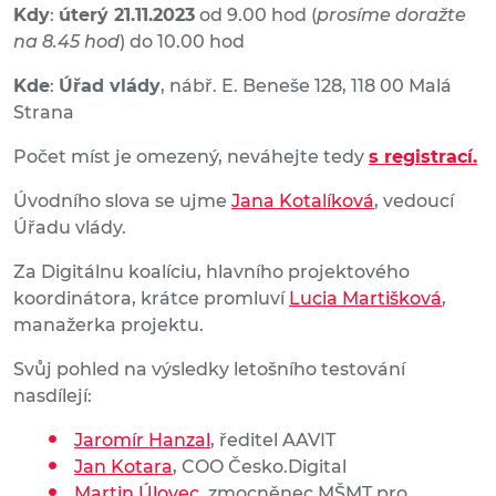
Kdy
:
úterý 21.11.2023
od 9.00 hod (
prosíme doražte
na 8.45 hod
) do 10.00 hod
Kde
:
Úřad vlády
, nábř. E. Beneše 128, 118 00 Malá
Strana
Počet míst je omezený, neváhejte tedy
s registrací.
Úvodního slova se ujme
Jana Kotalíková
, vedoucí
Úřadu vlády.
Za Digitálnu koalíciu, hlavního projektového
koordinátora, krátce promluví
Lucia Martišková
,
manažerka projektu.
Svůj pohled na výsledky letošního testování
nasdílejí:
Jaromír Hanzal
, ředitel AAVIT
Jan Kotara
, COO Česko.Digital
Martin Úlovec
, zmocněnec MŠMT pro