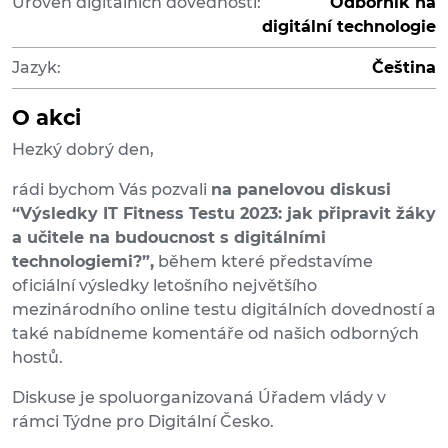
Úroveň digitálních dovedností:
Odborník na
digitální technologie
Jazyk:
Čeština
O akci
Hezký dobrý den,
rádi bychom Vás pozvali
na panelovou diskusi
“
Výsledky IT Fitness Testu 2023: jak připravit žáky
a učitele na budoucnost s digitálními
technologiemi?”,
během které představíme
oficiální výsledky letošního největšího
mezinárodního online testu digitálních dovedností a
také nabídneme komentáře od našich odborných
hostů.
Diskuse je spoluorganizovaná Úřadem vlády v
rámci Týdne pro Digitální Česko.