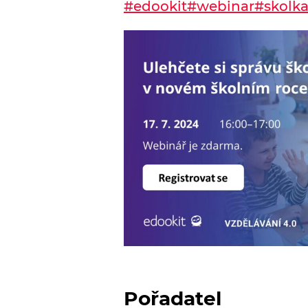
#edookit
#webinar
#skolk
Pořadatel