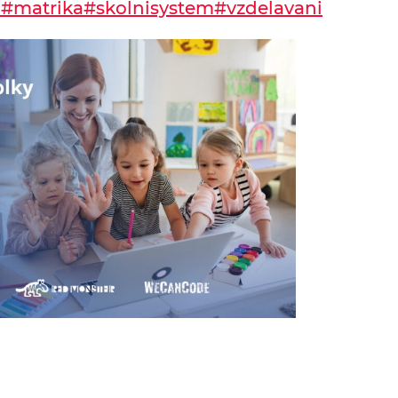
a
#matrika
#skolnisystem
#vzdelavani