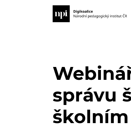
Webinář
správu 
školním