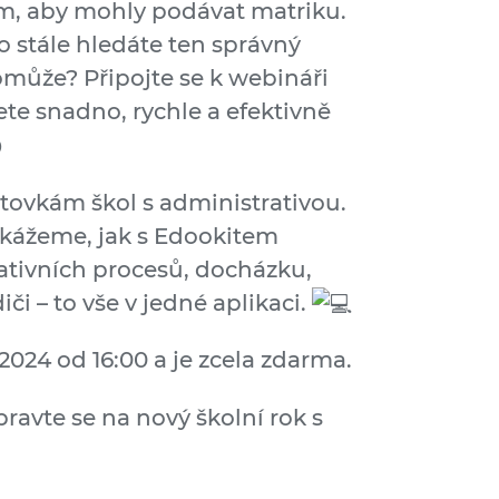
ém, aby mohly podávat matriku.
o stále hledáte ten správný
omůže? Připojte se k webináři
ete snadno, rychle a efektivně
stovkám škol s administrativou.
kážeme, jak s Edookitem
rativních procesů, docházku,
iči – to vše v jedné aplikaci.
2024 od 16:00 a je zcela zdarma.
pravte se na nový školní rok s