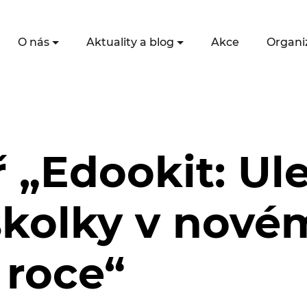
O nás
Aktuality a blog
Akce
Organi
 „Edookit: Ule
školky v nové
 roce“