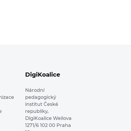
DigiKoalice
Národní
nizace
pedagogický
institut České
e
republiky,
DigiKoalice Weilova
1271/6 102 00 Praha