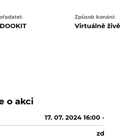
ořadatel:
Způsob konání:
DOOKIT
Virtuálně živě
e o akci
17. 07. 2024 16:00 - 0:00
zdarma