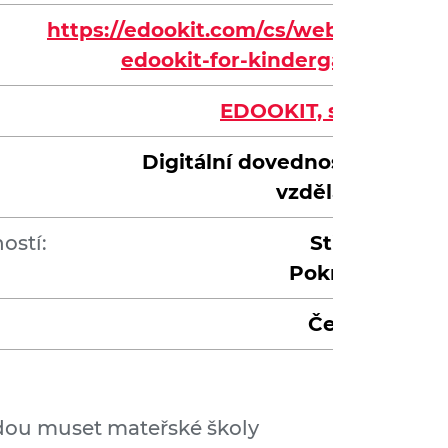
https://edookit.com/cs/webinar-
edookit-for-kindergarten
EDOOKIT, s. r. o.
Digitální dovednosti ve
vzdělávání
ostí:
Střední
Pokročilá
Čeština
dou muset mateřské školy