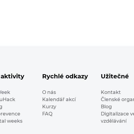
aktivity
Rychlé odkazy
Užitečné
Week
O nás
Kontakt
duHack
Kalendář akcí
Členské orga
g
Kurzy
Blog
prevence
FAQ
Digitalizace v
ital weeks
vzdělávání