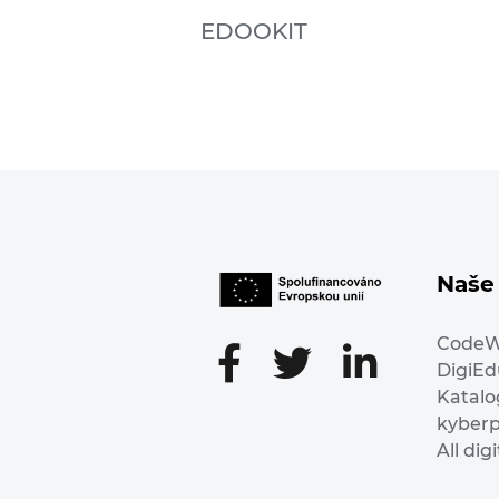
EDOOKIT
Naše 
Code
DigiE
Katalo
kyber
All dig