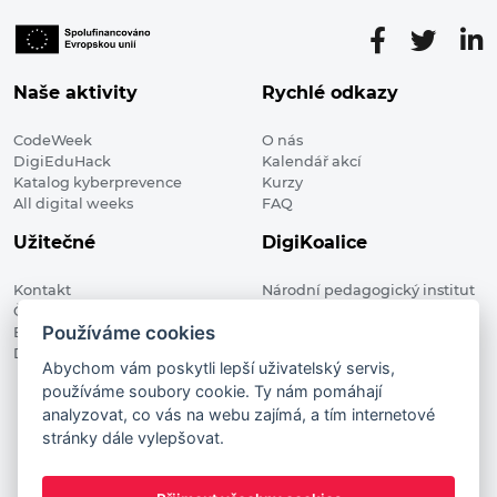
Naše aktivity
Rychlé odkazy
CodeWeek
O nás
DigiEduHack
Kalendář akcí
Katalog kyberprevence
Kurzy
All digital weeks
FAQ
Užitečné
DigiKoalice
Kontakt
Národní pedagogický institut
Členské organizace
České republiky, DigiKoalice
Používáme cookies
Blog
Weilova 1271/6 102 00 Praha 10
Digitalizace ve vzdělávání
Abychom vám poskytli lepší uživatelský servis,
používáme soubory cookie. Ty nám pomáhají
DigiKoalice 2021. All rights reserved
analyzovat, co vás na webu zajímá, a tím internetové
Vstup do administrace
stránky dále vylepšovat.
This project has received funding from the European
Commission Innovation and Networks Executive Agency (now