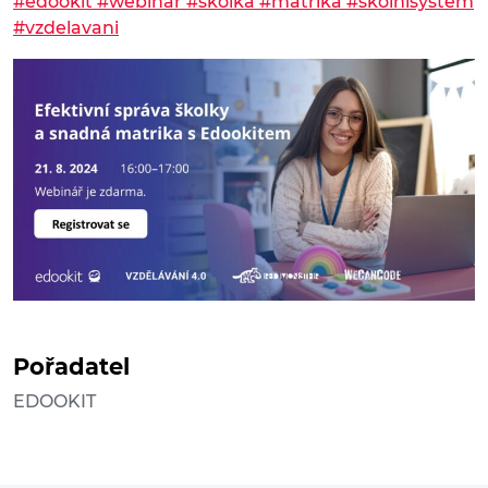
#edookit
#webinar
#skolka
#matrika
#skolnisystem
#vzdelavani
Pořadatel
EDOOKIT