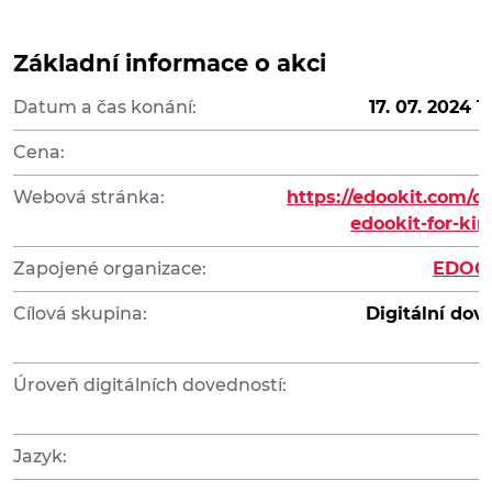
Základní informace o akci
Datum a čas konání:
17. 07. 2024 1
Cena:
Webová stránka:
https://edookit.com/c
edookit-for-ki
Zapojené organizace:
EDOOKI
Cílová skupina:
Digitální dov
v
Úroveň digitálních dovedností:
Jazyk: