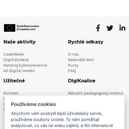
Naše aktivity
Rychlé odkazy
CodeWeek
O nás
DigiEduHack
Kalendář akcí
Katalog kyberprevence
Kurzy
All digital weeks
FAQ
Užitečné
DigiKoalice
Kontakt
Národní pedagogický institut
Členské organizace
České republiky, DigiKoalice
Používáme cookies
Blog
Weilova 1271/6 102 00 Praha 10
Digitalizace ve vzdělávání
Abychom vám poskytli lepší uživatelský servis,
používáme soubory cookie. Ty nám pomáhají
DigiKoalice 2021. All rights reserved
analyzovat, co vás na webu zajímá, a tím internetové