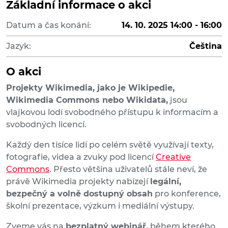
Základní informace o akci
Datum a čas konání:
14. 10. 2025 14:00 - 16:00
Jazyk:
Čeština
O akci
Projekty Wikimedia, jako je Wikipedie,
Wikimedia Commons nebo Wikidata,
jsou
vlajkovou lodí svobodného přístupu k informacím a
svobodných licencí.
Každý den tisíce lidí po celém světě využívají texty,
fotografie, videa a zvuky pod licencí
Creative
Commons
. Přesto většina uživatelů stále neví, že
právě Wikimedia projekty nabízejí
legální,
bezpečný a volně dostupný obsah
pro konference,
školní prezentace, výzkum i mediální výstupy.
Zveme vás na
bezplatný webinář
, během kterého