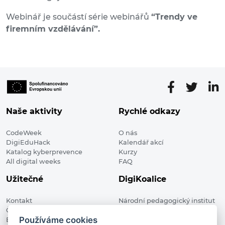
Webinář je součástí série webinářů
“Trendy ve
firemním vzdělávání”.
Naše aktivity
Rychlé odkazy
CodeWeek
O nás
DigiEduHack
Kalendář akcí
Katalog kyberprevence
Kurzy
All digital weeks
FAQ
Užitečné
DigiKoalice
Kontakt
Národní pedagogický institut
Členské organizace
České republiky, DigiKoalice
Používáme cookies
Blog
Weilova 1271/6 102 00 Praha 10