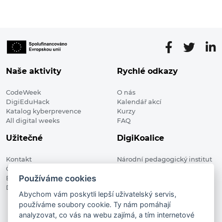
Naše aktivity
Rychlé odkazy
CodeWeek
O nás
DigiEduHack
Kalendář akcí
Katalog kyberprevence
Kurzy
All digital weeks
FAQ
Užitečné
DigiKoalice
Kontakt
Národní pedagogický institut
Členské organizace
České republiky, DigiKoalice
Používáme cookies
Blog
Weilova 1271/6 102 00 Praha 10
Digitalizace ve vzdělávání
Abychom vám poskytli lepší uživatelský servis,
používáme soubory cookie. Ty nám pomáhají
DigiKoalice 2021. All rights reserved
analyzovat, co vás na webu zajímá, a tím internetové