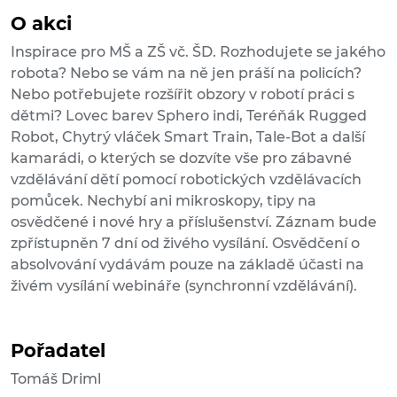
O akci
Inspirace pro MŠ a ZŠ vč. ŠD. Rozhodujete se jakého
robota? Nebo se vám na ně jen práší na policích?
Nebo potřebujete rozšířit obzory v robotí práci s
dětmi? Lovec barev Sphero indi, Teréňák Rugged
Robot, Chytrý vláček Smart Train, Tale-Bot a další
kamarádi, o kterých se dozvíte vše pro zábavné
vzdělávání dětí pomocí robotických vzdělávacích
pomůcek. Nechybí ani mikroskopy, tipy na
osvědčené i nové hry a příslušenství. Záznam bude
zpřístupněn 7 dní od živého vysílání. Osvědčení o
absolvování vydávám pouze na základě účasti na
živém vysílání webináře (synchronní vzdělávání).
Pořadatel
Tomáš Driml