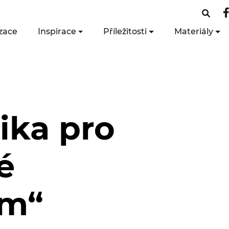
zace
Inspirace
Příležitosti
Materiály
ika pro
é
em“