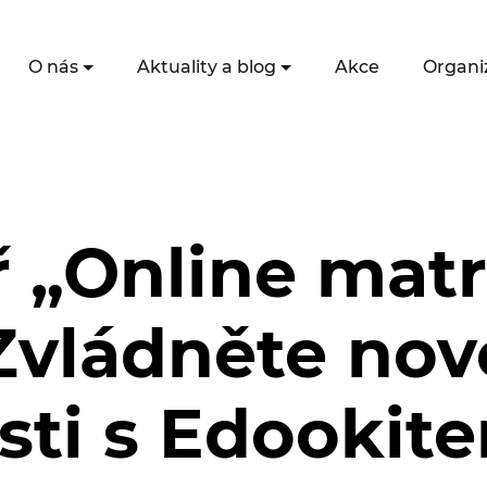
O nás
Aktuality a blog
Akce
Organi
 „Online matr
 Zvládněte nov
sti s Edookit