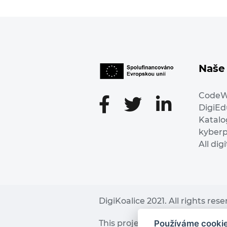
Naše 
Code
DigiE
Katalo
kyber
All dig
DigiKoalice 2021. All rights res
Používáme cooki
This project has received fu