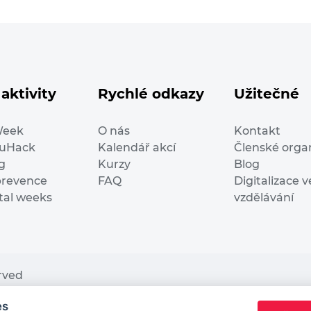
aktivity
Rychlé odkazy
Užitečné
Week
O nás
Kontakt
duHack
Kalendář akcí
Členské orga
g
Kurzy
Blog
prevence
FAQ
Digitalizace v
ital weeks
vzdělávání
erved
es
nding from the European Commission Innovation and Ne