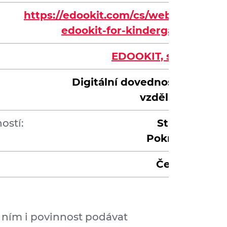
https://edookit.com/cs/webinar-
edookit-for-kindergarten
EDOOKIT, s. r. o.
Digitální dovednosti ve
vzdělávání
ostí:
Střední
Pokročilá
Čeština
s ním i povinnost podávat