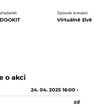
ořadatel:
Způsob konání:
DOOKIT
Virtuálně živě
e o akci
24. 04. 2025 16:00 - 17:00
zdarma