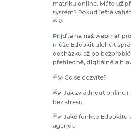
matriku online. Máte už p
systém? Pokud ještě váháte
Přijďte na náš webinář pro 
může Edookit ulehčit správ
docházku až po bezproblé
přehledně, digitálně a hla
Co se dozvíte?
Jak zvládnout online 
bez stresu
Jaké funkce Edookitu
agendu