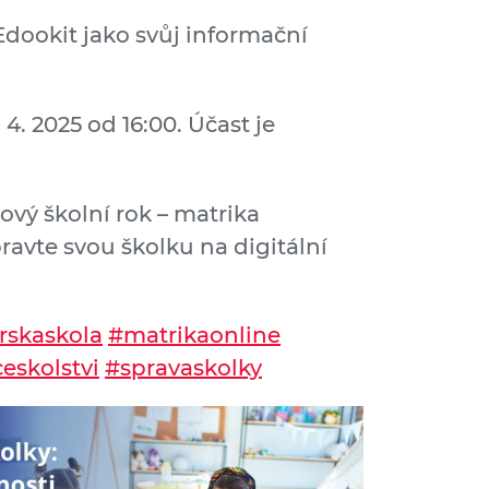
Edookit jako svůj informační
. 2025 od 16:00. Účast je
vý školní rok – matrika
pravte svou školku na digitální
rskaskola
#matrikaonline
ceskolstvi
#spravaskolky