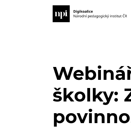
Webinář
školky:
povinno