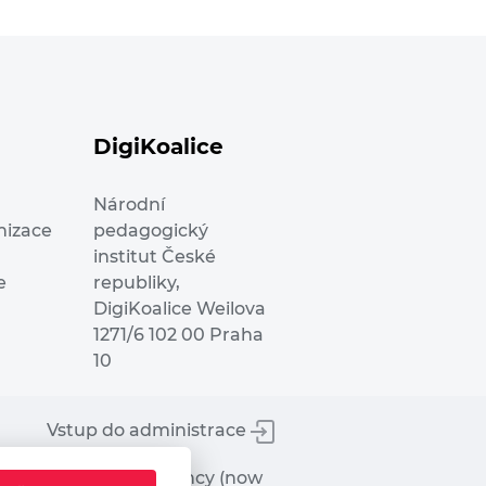
DigiKoalice
Národní
nizace
pedagogický
institut České
e
republiky,
DigiKoalice Weilova
1271/6 102 00 Praha
10
Vstup do administrace
tworks Executive Agency (now