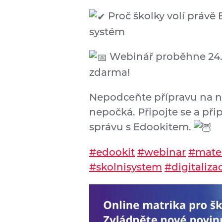
Proč školky volí právě 
systém
Webinář proběhne 24. 4
zdarma!
Nepodceňte přípravu na no
nepočká. Připojte se a při
správu s Edookitem.
#edookit
#webinar
#mate
#skolnisystem
#digitaliza