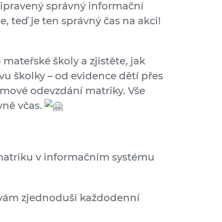
řipravený správný informační
, teď je ten správný čas na akci!
mateřské školy a zjistěte, jak
u školky – od evidence dětí přes
mové odevzdání matriky. Vše
vně včas.
matriku v informačním systému
 vám zjednoduší každodenní