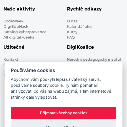
Naše aktivity
Rychlé odkazy
CodeWeek
O nás
DigiEduHack
Kalendář akcí
Katalog kyberprevence
Kurzy
All digital weeks
FAQ
Užitečné
DigiKoalice
Kontakt
Národní pedagogický institut
Členské organizace
České republiky, DigiKoalice
Používáme cookies
Blog
Weilova 1271/6 102 00 Praha 10
Digitalizace ve vzdělávání
Abychom vám poskytli lepší uživatelský servis,
používáme soubory cookie. Ty nám pomáhají
DigiKoalice 2021. All rights reserved
analyzovat, co vás na webu zajímá, a tím internetové
Vstup do administrace
stránky dále vylepšovat.
This project has received funding from the European
Commission Innovation and Networks Executive Agency (now
Přijmout všechny cookies
HaDEA) CEF TELECOM Calls 2019. This website reflects only the
author’s view. It does not represent the view of the European