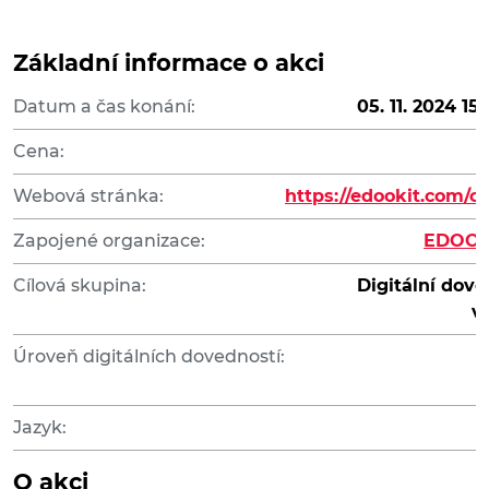
Základní informace o akci
Datum a čas konání:
05. 11. 2024 15:
Cena:
Webová stránka:
https://edookit.com/c
Zapojené organizace:
EDOOKIT
Cílová skupina:
Digitální dove
v
Úroveň digitálních dovedností:
Jazyk:
O akci