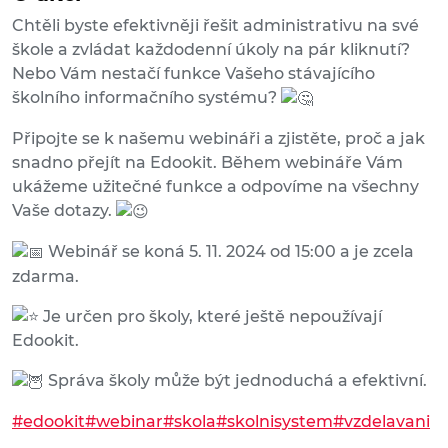
Chtěli byste efektivněji řešit administrativu na své
škole a zvládat každodenní úkoly na pár kliknutí?
Nebo Vám nestačí funkce Vašeho stávajícího
školního informačního systému?
Připojte se k našemu webináři a zjistěte, proč a jak
snadno přejít na Edookit. Během webináře Vám
ukážeme užitečné funkce a odpovíme na všechny
Vaše dotazy.
Webinář se koná 5. 11. 2024 od 15:00 a je zcela
zdarma.
Je
určen pro školy, které ještě nepoužívají
Edookit.
Správa školy může být jednoduchá a efektivní.
#edookit
#webinar
#skola
#skolnisystem
#vzdelavani