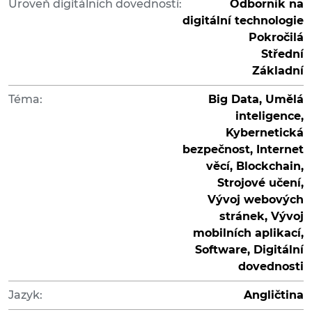
Úroveň digitálních dovedností:
Odborník na
digitální technologie
Pokročilá
Střední
Základní
Téma:
Big Data, Umělá
inteligence,
Kybernetická
bezpečnost, Internet
věcí, Blockchain,
Strojové učení,
Vývoj webových
stránek, Vývoj
mobilních aplikací,
Software, Digitální
dovednosti
Jazyk:
Angličtina