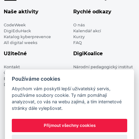
Naše aktivity
Rychlé odkazy
CodeWeek
O nás
DigiEduHack
Kalendář akcí
Katalog kyberprevence
Kurzy
All digital weeks
FAQ
Užitečné
DigiKoalice
Kontakt
Národní pedagogický institut
Členské organizace
České republiky, DigiKoalice
Používáme cookies
Blog
Weilova 1271/6 102 00 Praha 10
Digitalizace ve vzdělávání
Abychom vám poskytli lepší uživatelský servis,
používáme soubory cookie. Ty nám pomáhají
DigiKoalice 2021. All rights reserved
analyzovat, co vás na webu zajímá, a tím internetové
Vstup do administrace
stránky dále vylepšovat.
This project has received funding from the European
Commission Innovation and Networks Executive Agency (now
Přijmout všechny cookies
HaDEA) CEF TELECOM Calls 2019. This website reflects only the
author’s view. It does not represent the view of the European