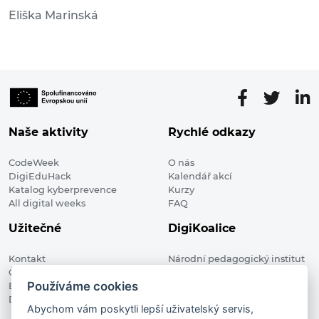
Eliška Marinská
Naše aktivity
Rychlé odkazy
CodeWeek
O nás
DigiEduHack
Kalendář akcí
Katalog kyberprevence
Kurzy
All digital weeks
FAQ
Užitečné
DigiKoalice
Kontakt
Národní pedagogický institut
Členské organizace
České republiky, DigiKoalice
Používáme cookies
Blog
Weilova 1271/6 102 00 Praha 10
Digitalizace ve vzdělávání
Abychom vám poskytli lepší uživatelský servis,