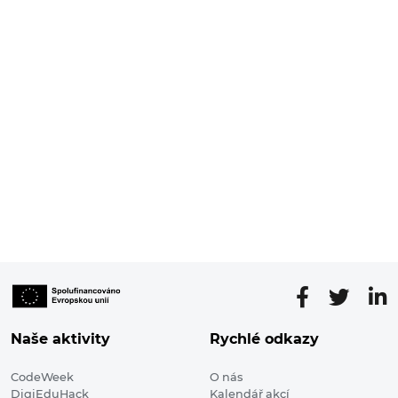
Naše aktivity
Rychlé odkazy
CodeWeek
O nás
DigiEduHack
Kalendář akcí