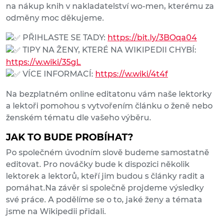
na nákup knih v nakladatelství wo-men, kterému za
odměny moc děkujeme.
PŘIHLASTE SE TADY:
https://bit.ly/3BOqa04
TIPY NA ŽENY, KTERÉ NA WIKIPEDII CHYBÍ:
https://w.wiki/35gL
VÍCE INFORMACÍ:
https://w.wiki/4t4f
Na bezplatném online editatonu vám naše lektorky
a lektoři pomohou s vytvořením článku o ženě nebo
ženském tématu dle vašeho výběru.
JAK TO BUDE PROBÍHAT?
Po společném úvodním slově budeme samostatně
editovat. Pro nováčky bude k dispozici několik
lektorek a lektorů, kteří jim budou s články radit a
pomáhat.Na závěr si společně projdeme výsledky
své práce. A podělíme se o to, jaké ženy a témata
jsme na Wikipedii přidali.