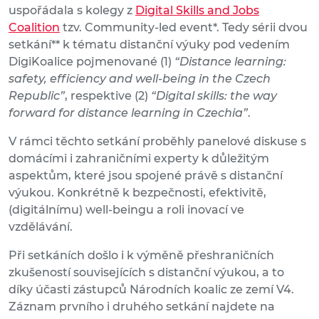
uspořádala s kolegy z
Digital Skills and Jobs
Coalition
tzv. Community-led event*. Tedy sérii dvou
setkání** k tématu distanční výuky pod vedením
DigiKoalice pojmenované (1)
“Distance learning:
safety, efficiency and well-being in the Czech
Republic”
, respektive (2)
“Digital skills: the way
forward for distance learning in Czechia”
.
V rámci těchto setkání proběhly panelové diskuse s
domácími i zahraničními experty k důležitým
aspektům, které jsou spojené právě s distanční
výukou. Konkrétně k bezpečnosti, efektivitě,
(digitálnímu) well-beingu a roli inovací ve
vzdělávání.
Při setkáních došlo i k výměně přeshraničních
zkušeností souvisejících s distanční výukou, a to
díky účasti zástupců Národních koalic ze zemí V4.
Záznam prvního i druhého setkání najdete na