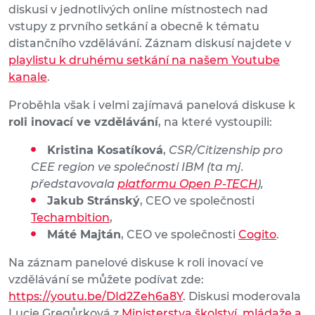
diskusi v jednotlivých online místnostech nad
vstupy z prvního setkání a obecně k tématu
distančního vzdělávání. Záznam diskusí najdete v
playlistu k druhému setkání na našem Youtube
kanale
.
Proběhla však i velmi zajímavá panelová diskuse k
roli inovací ve vzdělávání
, na které vystoupili:
Kristina Kosatíková
,
CSR/Citizenship pro
CEE region ve společnosti IBM (ta mj.
představovala
platformu Open P-TECH
),
Jakub Stránský
, CEO ve společnosti
Techambition
,
Máté Majtán
, CEO ve společnosti
Cogito
.
Na záznam panelové diskuse k roli inovací ve
vzdělávání se můžete podívat zde:
https://youtu.be/DId2Zeh6a8Y
. Diskusi moderovala
Lucie Gregůrková z
Ministerstva školství, mládaže a