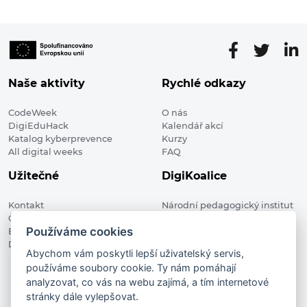
Naše aktivity
Rychlé odkazy
CodeWeek
O nás
DigiEduHack
Kalendář akcí
Katalog kyberprevence
Kurzy
All digital weeks
FAQ
Užitečné
DigiKoalice
Kontakt
Národní pedagogický institut
Členské organizace
České republiky, DigiKoalice
Používáme cookies
Blog
Weilova 1271/6 102 00 Praha 10
Digitalizace ve vzdělávání
Abychom vám poskytli lepší uživatelský servis,
používáme soubory cookie. Ty nám pomáhají
DigiKoalice 2021. All rights reserved
analyzovat, co vás na webu zajímá, a tím internetové
Vstup do administrace
stránky dále vylepšovat.