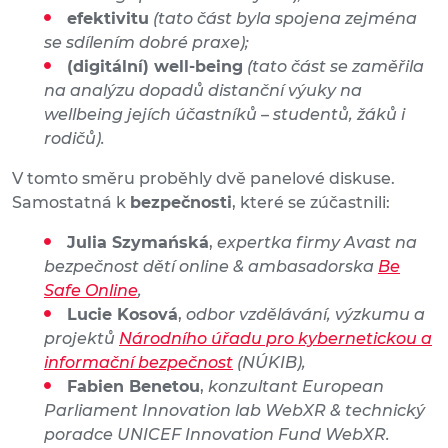
efektivitu
(tato část byla spojena zejména
se sdílením dobré praxe);
(digitální) well-being
(tato část se zaměřila
na analýzu dopadů distanční výuky na
wellbeing jejích účastníků – studentů, žáků i
rodičů).
V tomto směru proběhly dvě panelové diskuse.
Samostatná k
bezpečnosti
, které se zúčastnili:
Julia Szymańská
,
expertka firmy Avast na
bezpečnost dětí online & ambasadorska
Be
Safe Online
,
Lucie Kosová
,
odbor vzdělávání, výzkumu a
projektů
Národního úřadu pro kybernetickou a
informační bezpečnost
(NÚKIB),
Fabien Benetou
,
konzultant European
Parliament Innovation lab WebXR & technický
poradce UNICEF Innovation Fund WebXR.