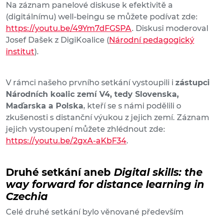
Na záznam panelové diskuse k efektivitě a
(digitálnímu) well-beingu se můžete podívat zde:
https://youtu.be/49Ym7dFGSPA
. Diskusi moderoval
Josef Dašek z DigiKoalice (
Národní pedagogický
institut
).
V rámci našeho prvního setkání vystoupili i
zástupci
Národních koalic zemí V4, tedy Slovenska,
Maďarska a Polska
, kteří se s námi podělili o
zkušenosti s distanční výukou z jejich zemí. Záznam
jejich vystoupení můžete zhlédnout zde:
https://youtu.be/2gxA-aKbF34
.
Druhé setkání aneb
Digital skills: the
way forward for distance learning in
Czechia
Celé druhé setkání bylo věnované především