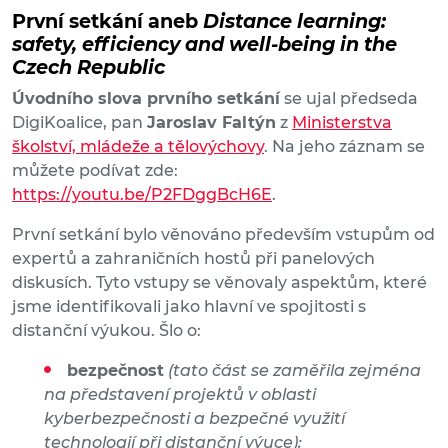
První setkání aneb
Distance learning:
safety, efficiency and well-being in the
Czech Republic
Úvodního slova prvního setkání
se ujal předseda
DigiKoalice, pan
Jaroslav Faltýn
z
Ministerstva
školství, mládeže a tělovýchovy
. Na jeho záznam se
můžete podívat zde:
https://youtu.be/P2FDggBcH6E
.
První setkání bylo věnováno především vstupům od
expertů a zahraničních hostů při panelových
diskusích. Tyto vstupy se věnovaly aspektům, které
jsme identifikovali jako hlavní ve spojitosti s
distanční výukou. Šlo o:
bezpečnost
(tato část se zaměřila zejména
na představení projektů v oblasti
kyberbezpečnosti a bezpečné využití
technologií při distanční výuce);