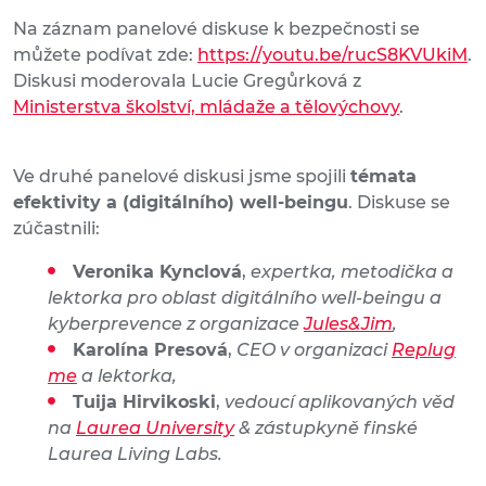
Na záznam panelové diskuse k bezpečnosti se
můžete podívat zde:
https://youtu.be/rucS8KVUkiM
.
Diskusi moderovala Lucie Gregůrková z
Ministerstva školství, mládaže a tělovýchovy
.
Ve druhé panelové diskusi jsme spojili
témata
efektivity a (digitálního) well-beingu
. Diskuse se
zúčastnili:
Veronika Kynclová
,
expertka, metodička a
lektorka pro oblast digitálního well-beingu a
kyberprevence z organizace
Jules&Jim
,
Karolína Presová
,
CEO v organizaci
Replug
me
a lektorka,
Tuija Hirvikoski
,
vedoucí aplikovaných věd
na
Laurea University
& zástupkyně finské
Laurea Living Labs.