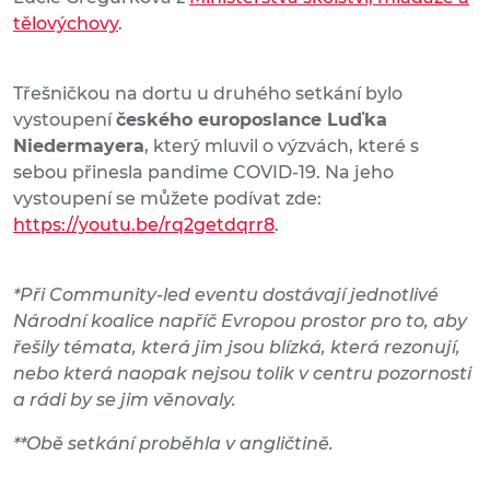
tělovýchovy
.
Třešničkou na dortu u druhého setkání bylo
vystoupení
českého europoslance Luďka
Niedermayera
, který mluvil o výzvách, které s
sebou přinesla pandime COVID-19. Na jeho
vystoupení se můžete podívat zde:
https://youtu.be/rq2getdqrr8
.
*Při Community-led eventu dostávají jednotlivé
Národní koalice napříč Evropou prostor pro to, aby
řešily témata, která jim jsou blízká, která rezonují,
nebo která naopak nejsou tolik v centru pozornosti
a rádi by se jim věnovaly.
**Obě setkání proběhla v angličtině.