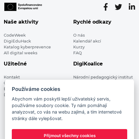
Naše aktivity
Rychlé odkazy
CodeWeek
O nás
DigiEduHack
Kalendář akcí
Katalog kyberprevence
Kurzy
All digital weeks
FAQ
Užitečné
DigiKoalice
Kontakt
Národní pedagogický institut
Členské organizace
České republiky, DigiKoalice
Používáme cookies
Blog
Weilova 1271/6 102 00 Praha 10
Digitalizace ve vzdělávání
Abychom vám poskytli lepší uživatelský servis,
používáme soubory cookie. Ty nám pomáhají
DigiKoalice 2021. All rights reserved
analyzovat, co vás na webu zajímá, a tím internetové
Vstup do administrace
stránky dále vylepšovat.
This project has received funding from the European
Commission Innovation and Networks Executive Agency (now
Přijmout všechny cookies