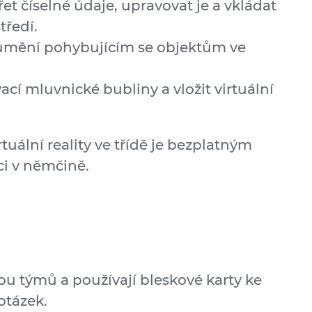
řet číselné údaje, upravovat je a vkládat
tředí.
ozumění pohybujícím se objektům ve
cí mluvnické bubliny a vložit virtuální
tuální reality ve třídě je bezplatným
ici v němčině.
ou týmů a používají bleskové karty ke
otázek.