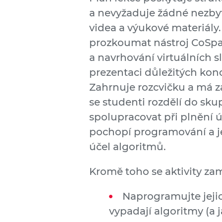
a nevyžaduje žádné nezbyt
videa a výukové materiály
prozkoumat nástroj CoSpa
a navrhování virtuálních sl
prezentaci důležitých kon
Zahrnuje rozcvičku a má za
se studenti rozdělí do sku
spolupracovat při plnění ú
pochopí programování a je
účel algoritmů.
Kromě toho se aktivity za
Naprogramujte jejic
vypadají algoritmy (a 