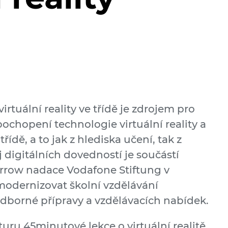
rtuální reality ve třídě je zdrojem pro
o pochopení technologie virtuální reality a
třídě, a to jak z hlediska učení, tak z
j digitálních dovedností je součástí
orrow nadace Vodafone Stiftung v
modernizovat školní vzdělávání
dborné přípravy a vzdělávacích nabídek.
turu 45minutové lekce o virtuální realitě