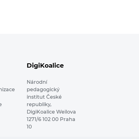
DigiKoalice
Národní
nizace
pedagogický
institut České
e
republiky,
DigiKoalice Weilova
1271/6 102 00 Praha
10