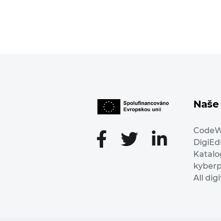
Naše 
Code
DigiE
Katalo
kyber
All dig