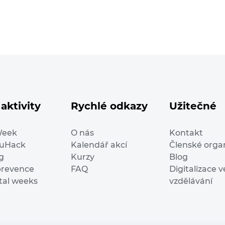
aktivity
Rychlé odkazy
Užitečné
Week
O nás
Kontakt
duHack
Kalendář akcí
Členské orga
g
Kurzy
Blog
prevence
FAQ
Digitalizace v
ital weeks
vzdělávání