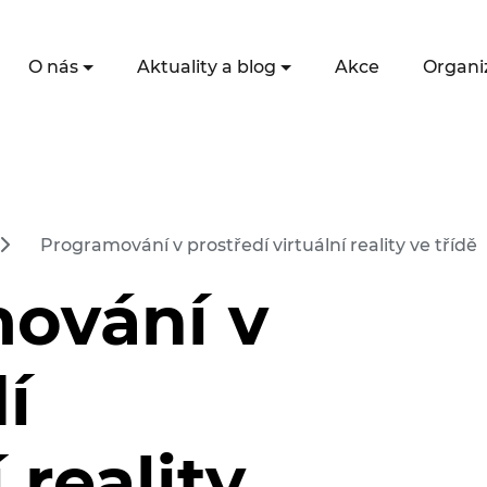
O nás
Aktuality a blog
Akce
Organi
Programování v prostředí virtuální reality ve třídě
ování v
í
 reality