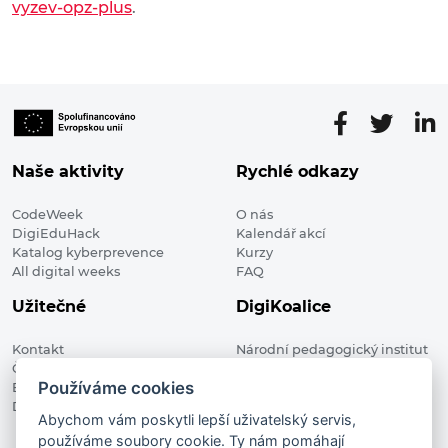
vyzev-opz-plus
.
Naše aktivity
Rychlé odkazy
CodeWeek
O nás
DigiEduHack
Kalendář akcí
Katalog kyberprevence
Kurzy
All digital weeks
FAQ
Užitečné
DigiKoalice
Kontakt
Národní pedagogický institut
Členské organizace
České republiky, DigiKoalice
Používáme cookies
Blog
Weilova 1271/6 102 00 Praha 10
Digitalizace ve vzdělávání
Abychom vám poskytli lepší uživatelský servis,
používáme soubory cookie. Ty nám pomáhají