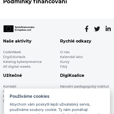
Podmínky financování
Naše aktivity
Rychlé odkazy
CodeWeek
O nás
DigiEduHack
Kalendář akcí
Katalog kyberprevence
Kurzy
All digital weeks
FAQ
Užitečné
DigiKoalice
Kontakt
Národní pedagogický institut
Členské organizace
České republiky, DigiKoalice
Používáme cookies
Blog
Weilova 1271/6 102 00 Praha 10
Digitalizace ve vzdělávání
Abychom vám poskytli lepší uživatelský servis,
používáme soubory cookie. Ty nám pomáhají
DigiKoalice 2021. All rights reserved