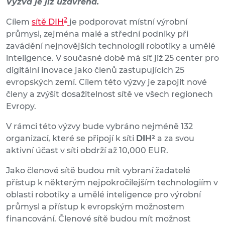
Výzva je již uzavřena.
2
Cílem
sítě DIH
je podporovat místní výrobní
průmysl, zejména malé a střední podniky při
zavádění nejnovějších technologií robotiky a umělé
inteligence. V současné době má síť již 25 center pro
digitální inovace jako členů zastupujících 25
evropských zemí. Cílem této výzvy je zapojit nové
členy a zvýšit dosažitelnost sítě ve všech regionech
Evropy.
V rámci této výzvy bude vybráno nejméně 132
organizací, které se připojí k síti
DIH²
a za svou
aktivní účast v síti obdrží až 10,000 EUR.
Jako členové sítě budou mít vybraní žadatelé
přístup k některým nejpokročilejším technologiím v
oblasti robotiky a umělé inteligence pro výrobní
průmysl a přístup k evropským možnostem
financování. Členové sítě budou mít možnost