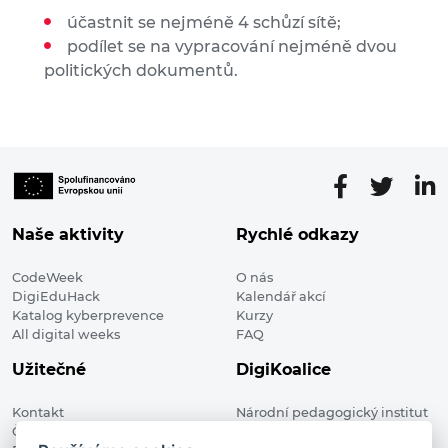
účastnit se nejméně 4 schůzí sítě;
podílet se na vypracování nejméně dvou
politických dokumentů.
Naše aktivity
Rychlé odkazy
CodeWeek
O nás
DigiEduHack
Kalendář akcí
Katalog kyberprevence
Kurzy
All digital weeks
FAQ
Užitečné
DigiKoalice
Kontakt
Národní pedagogický institut
Členské organizace
České republiky, DigiKoalice