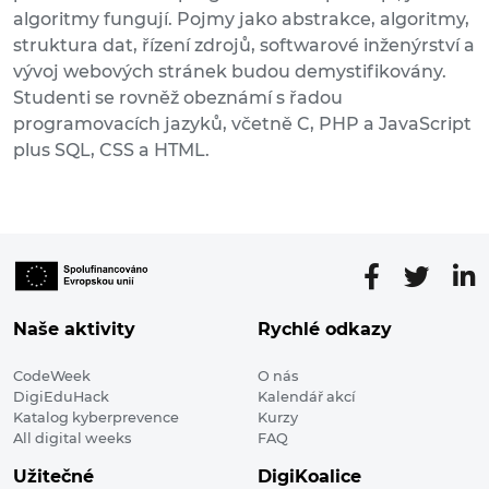
algoritmy fungují. Pojmy jako abstrakce, algoritmy,
struktura dat, řízení zdrojů, softwarové inženýrství a
vývoj webových stránek budou demystifikovány.
Studenti se rovněž obeznámí s řadou
programovacích jazyků, včetně C, PHP a JavaScript
plus SQL, CSS a HTML.
Naše aktivity
Rychlé odkazy
CodeWeek
O nás
DigiEduHack
Kalendář akcí
Katalog kyberprevence
Kurzy
All digital weeks
FAQ
Užitečné
DigiKoalice