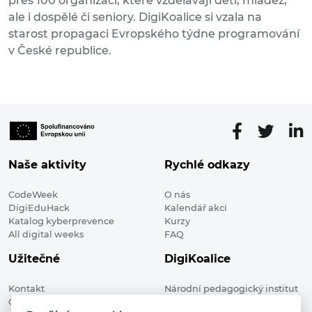
přes 100 organizací, které vzdělávají děti, mládež,
ale i dospělé či seniory. DigiKoalice si vzala na
starost propagaci Evropského týdne programování
v České republice.
Naše aktivity
Rychlé odkazy
CodeWeek
O nás
DigiEduHack
Kalendář akcí
Katalog kyberprevence
Kurzy
All digital weeks
FAQ
Užitečné
DigiKoalice
Kontakt
Národní pedagogický institut
Členské organizace
České republiky, DigiKoalice