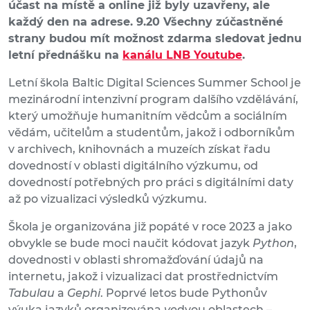
účast na místě a online již byly uzavřeny, ale
každý den na adrese. 9.20 Všechny zúčastněné
strany budou mít možnost zdarma sledovat jednu
letní přednášku na
kanálu LNB Youtube
.
Letní škola Baltic Digital Sciences Summer School je
mezinárodní intenzivní program dalšího vzdělávání,
který umožňuje humanitním vědcům a sociálním
vědám, učitelům a studentům, jakož i odborníkům
v archivech, knihovnách a muzeích získat řadu
dovedností v oblasti digitálního výzkumu, od
dovedností potřebných pro práci s digitálními daty
až po vizualizaci výsledků výzkumu.
Škola je organizována již popáté v roce 2023 a jako
obvykle se bude moci naučit kódovat jazyk
Python
,
dovednosti v oblasti shromažďování údajů na
internetu, jakož i vizualizaci dat prostřednictvím
Tabulau
a
Gephi
. Poprvé letos bude Pythonův
výuka jazyků organizována
ve
dvou oblastech –