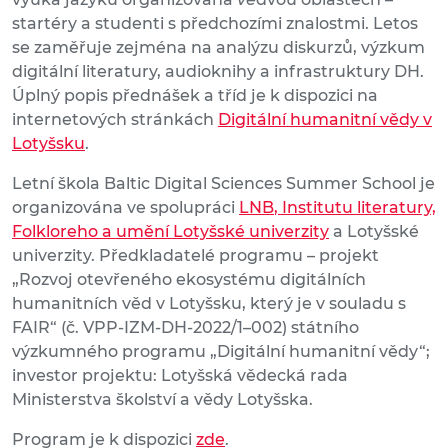
startéry a studenti s předchozími znalostmi. Letos
se zaměřuje zejména na analýzu diskurzů, výzkum
digitální literatury, audioknihy a infrastruktury DH.
Úplný popis přednášek a tříd je k dispozici na
internetových stránkách
Digitální humanitní vědy v
Lotyšsku
.
Letní škola Baltic Digital Sciences Summer School je
organizována ve spolupráci
LNB
, Institutu literatury,
Folkloreho a umění
Lotyšské univerzity
a Lotyšské
univerzity. Předkladatelé programu – projekt
„Rozvoj otevřeného ekosystému digitálních
humanitních věd v Lotyšsku, který je v souladu s
FAIR“ (č. VPP-IZM-DH-2022/1–002) státního
výzkumného programu „Digitální humanitní vědy“;
investor projektu: Lotyšská vědecká rada
Ministerstva školství a vědy Lotyšska.
Program je k dispozici
zde
.