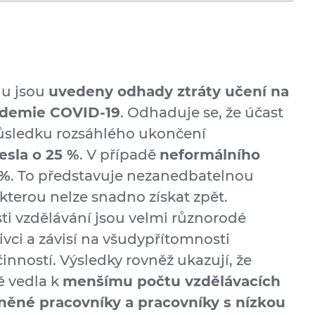
du jsou
uvedeny odhady ztráty učení na
demie COVID-19
. Odhaduje se, že účast
ůsledku rozsáhlého ukončení
esla o 25 %
. V případě
neformálního
 %
. To představuje nezanedbatelnou
 kterou nelze snadno získat zpět.
ti vzdělávání jsou velmi různorodé
ivci a závisí na všudypřítomnosti
nností. Výsledky rovněž ukazují, že
 vedla k
menšímu počtu vzdělávacích
dněné pracovníky a pracovníky s nízkou