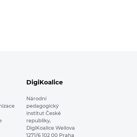
DigiKoalice
Národní
nizace
pedagogický
institut České
e
republiky,
DigiKoalice Weilova
1271/6 102 00 Praha