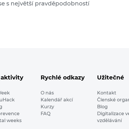
ase s největší pravděpodobností
aktivity
Rychlé odkazy
Užitečné
Week
O nás
Kontakt
duHack
Kalendář akcí
Členské orga
g
Kurzy
Blog
prevence
FAQ
Digitalizace v
ital weeks
vzdělávání