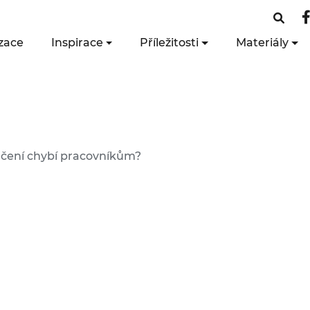
zace
Inspirace
Příležitosti
Materiály
 učení chybí pracovníkům?