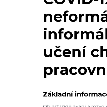
neformá
informá
učení c
pracov
Základní informac
Oblast vzdělávání a rozvoj