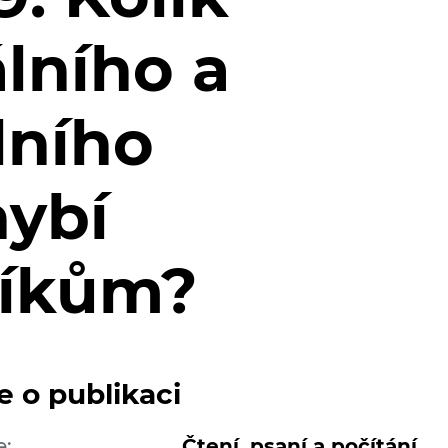
lního a
lního
hybí
níkům?
e o publikaci
e:
Čtení, psaní a počítání