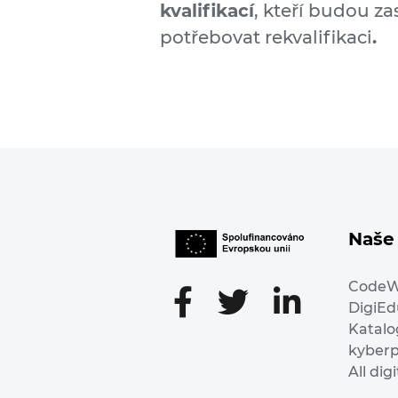
kvalifikací
, kteří budou z
potřebovat rekvalifikaci
.
Naše 
Code
DigiE
Katalo
kyber
All dig