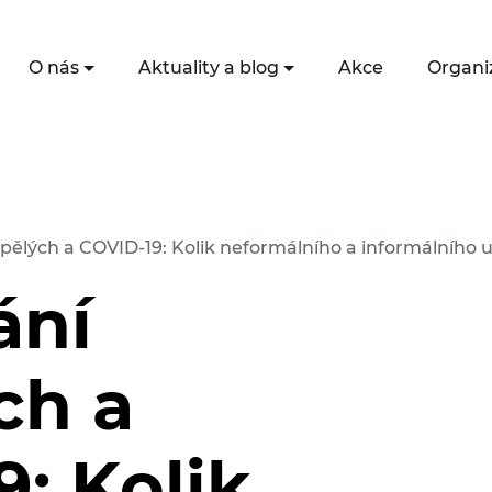
O nás
Aktuality a blog
Akce
Organi
pělých a COVID-19: Kolik neformálního a informálního
ání
ch a
: Kolik