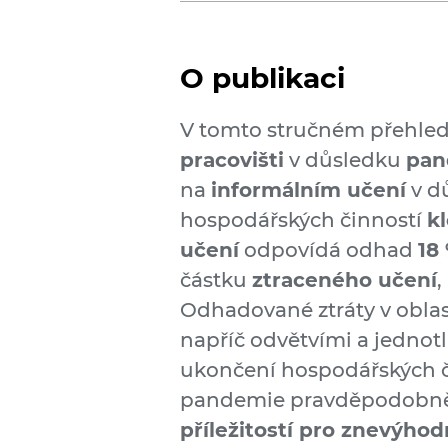
O publikaci
V tomto stručném přehle
pracovišti
v důsledku
pan
na
informálním učení
v d
hospodářských činností
kl
učení
odpovídá odhad
18
částku
ztraceného učení
,
Odhadované ztráty v oblas
napříč odvětvími a jednotl
ukončení hospodářských či
pandemie pravděpodobně
příležitostí pro znevýho