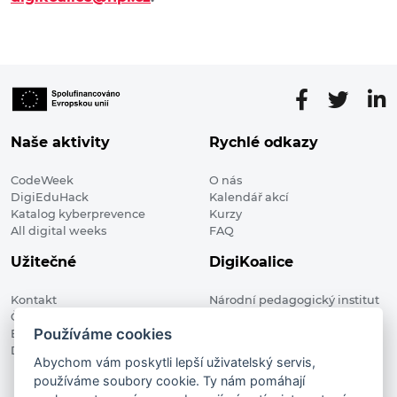
Naše aktivity
Rychlé odkazy
CodeWeek
O nás
DigiEduHack
Kalendář akcí
Katalog kyberprevence
Kurzy
All digital weeks
FAQ
Užitečné
DigiKoalice
Kontakt
Národní pedagogický institut
Členské organizace
České republiky, DigiKoalice
Používáme cookies
Blog
Weilova 1271/6 102 00 Praha 10
Digitalizace ve vzdělávání
Abychom vám poskytli lepší uživatelský servis,
používáme soubory cookie. Ty nám pomáhají
DigiKoalice 2021. All rights reserved