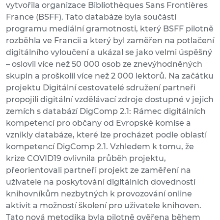
vytvořila organizace Bibliothèques Sans Frontières
France (BSFF). Tato databáze byla součástí
programu mediální gramotnosti, který BSFF pilotně
rozběhla ve Francii a který byl zaměřen na potlačení
digitálního vyloučení a ukázal se jako velmi úspěšný
– oslovil více než 50 000 osob ze znevýhodněných
skupin a proškolil více než 2 000 lektorů. Na začátku
projektu Digitální cestovatelé sdružení partneři
propojili digitální vzdělávací zdroje dostupné v jejich
zemích s databází DigComp 2.1: Rámec digitálních
kompetencí pro občany od Evropské komise a
vznikly databáze, které lze procházet podle oblastí
kompetencí DigComp 2.1. Vzhledem k tomu, že
krize COVID19 ovlivnila průběh projektu,
přeorientovali partneři projekt ze zaměření na
uživatele na poskytování digitálních dovedností
knihovníkům nezbytných k provozování online
aktivit a možností školení pro uživatele knihoven.
Tato nová metodika byla pilotně ověřena během