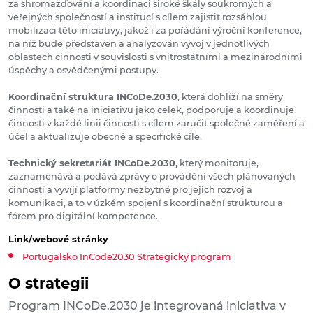
za shromažďování a koordinaci široké škály soukromých a
veřejných společností a institucí s cílem zajistit rozsáhlou
mobilizaci této iniciativy, jakož i za pořádání výroční konference,
na níž bude představen a analyzován vývoj v jednotlivých
oblastech činnosti v souvislosti s vnitrostátními a mezinárodními
úspěchy a osvědčenými postupy.
Koordinační struktura INCoDe.2030
, která dohlíží na směry
činnosti a také na iniciativu jako celek, podporuje a koordinuje
činnosti v každé linii činnosti s cílem zaručit společné zaměření a
účel a aktualizuje obecné a specifické cíle.
Technický sekretariát INCoDe.2030,
který monitoruje,
zaznamenává a podává zprávy o provádění všech plánovaných
činností a vyvíjí platformy nezbytné pro jejich rozvoj a
komunikaci, a to v úzkém spojení s koordinační strukturou a
fórem pro digitální kompetence.
Link/webové stránky
Portugalsko InCode2030 Strategický program
O strategii
Program INCoDe.2030 je integrovaná iniciativa v