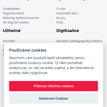
CodeWeek
O nás
DigiEduHack
Kalendář akcí
Katalog kyberprevence
Kurzy
All digital weeks
FAQ
Užitečné
DigiKoalice
Kontakt
Národní pedagogický institut
Členské organizace
České republiky, DigiKoalice
Používáme cookies
Blog
Weilova 1271/6 102 00 Praha 10
Digitalizace ve vzdělávání
Abychom vám poskytli lepší uživatelský servis,
používáme soubory cookie. Ty nám pomáhají
DigiKoalice 2021. All rights reserved
analyzovat, co vás na webu zajímá, a tím internetové
Vstup do administrace
stránky dále vylepšovat.
This project has received funding from the European
Commission Innovation and Networks Executive Agency (now
Přijmout všechny cookies
HaDEA) CEF TELECOM Calls 2019. This website reflects only the
author’s view. It does not represent the view of the European
Commission and the European Commission is not responsible
Nastavení Cookies
for any use that may be made of the information it contains.