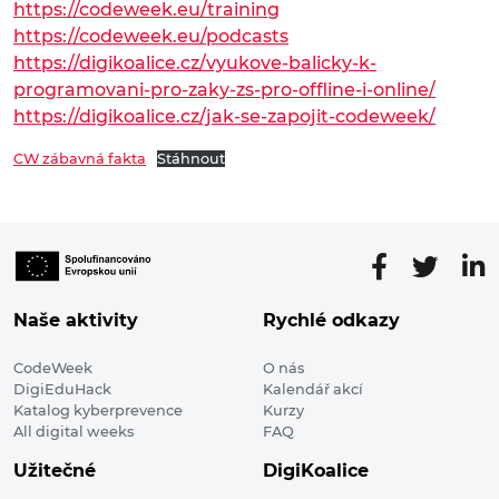
https://codeweek.eu/training
https://codeweek.eu/podcasts
https://digikoalice.cz/vyukove-balicky-k-
programovani-pro-zaky-zs-pro-offline-i-online/
https://digikoalice.cz/jak-se-zapojit-codeweek/
CW zábavná fakta
Stáhnout
Naše aktivity
Rychlé odkazy
CodeWeek
O nás
DigiEduHack
Kalendář akcí
Katalog kyberprevence
Kurzy
All digital weeks
FAQ
Užitečné
DigiKoalice