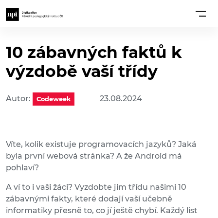
10 zábavných faktů k
výzdobě vaší třídy
Autor:
23.08.2024
Codeweek
Víte, kolik existuje programovacích jazyků? Jaká
byla první webová stránka? A že Android má
pohlaví?
A ví to i vaši žáci? Vyzdobte jim třídu našimi 10
zábavnými fakty, které dodají vaší učebně
informatiky přesně to, co jí ještě chybí. Každý list