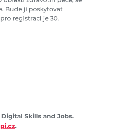
oblasti zdravotní péče, se
. Bude ji poskytovat
pro registraci je 30.
igital Skills and Jobs.
pi.cz
.