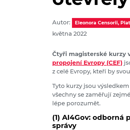
Autor:
Eleonora Censorii, Pla
května 2022
Čtyři magisterské kurzy 
propojení Evropy (CEF)
js
z celé Evropy, kteří by sv
Tyto kurzy jsou výsledkem
všechny se zaměřují zejmé
lépe porozumět.
(1)
AI4Gov: odborná p
správy