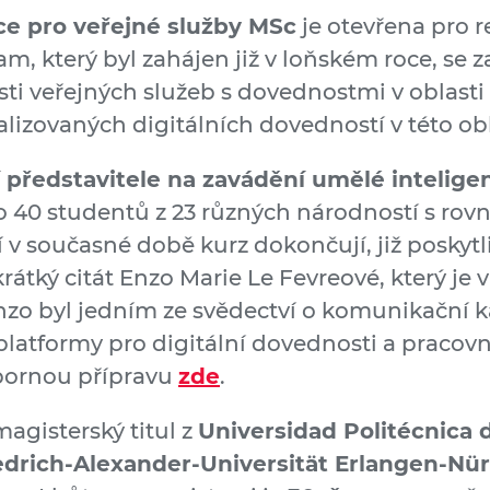
ce pro veřejné služby MSc
je otevřena pro r
am, který byl zahájen již v loňském roce, s
ti veřejných služeb s dovednostmi v oblasti
alizovaných digitálních dovedností v této obl
í představitele na zavádění umělé intelig
ilo 40 studentů z 23 různých národností s 
í v současné době kurz dokončují, již poskytl
krátký citát Enzo Marie Le Fevreové, který je
zo byl jedním ze svědectví o komunikační
í platformy pro digitální dovednosti a pracovn
dbornou přípravu
zde
.
agisterský titul z
Universidad Politécnica 
edrich-Alexander-Universität Erlangen-Nü