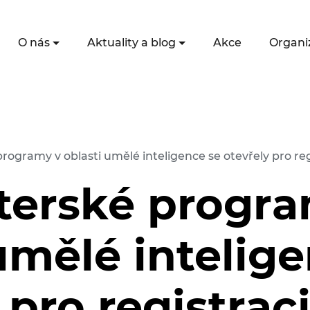
O nás
Aktuality a blog
Akce
Organi
rogramy v oblasti umělé inteligence se otevřely pro reg
terské progra
umělé intelig
 pro registrac