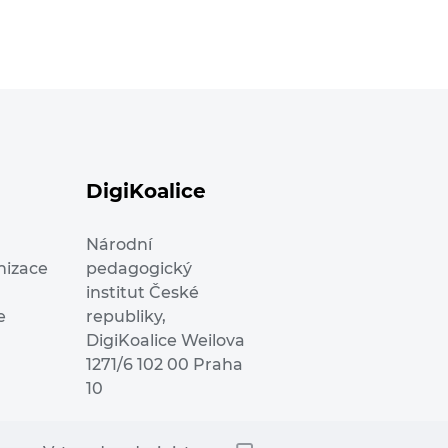
DigiKoalice
Národní
nizace
pedagogický
institut České
e
republiky,
DigiKoalice Weilova
1271/6 102 00 Praha
10