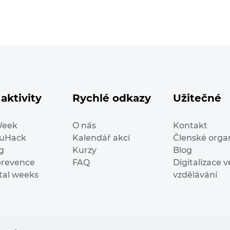
aktivity
Rychlé odkazy
Užitečné
Week
O nás
Kontakt
duHack
Kalendář akcí
Členské orga
g
Kurzy
Blog
prevence
FAQ
Digitalizace v
ital weeks
vzdělávání