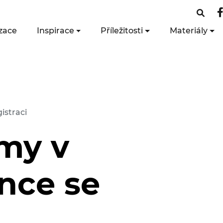
zace
Inspirace
Příležitosti
Materiály
istraci
my v
ence se
i