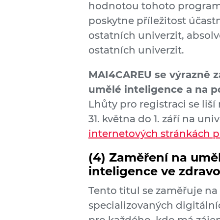
hodnotou tohoto programu 
poskytne příležitost účast
ostatních univerzit, abso
ostatních univerzit.
MAI4CAREU se výrazně za
umělé inteligence a na p
Lhůty pro registraci se liš
31. května do 1. září na un
internetových stránkách p
(4)
Zaměření na umělo
inteligence ve zdravo
Tento titul se zaměřuje na
specializovaných digitální