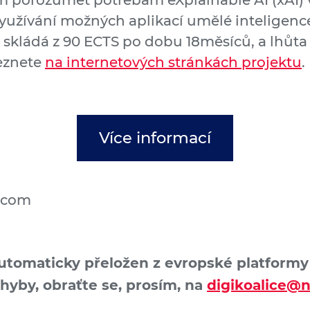
 porozumět potřebám eXplainable AI (xAI) v 
užívání možných aplikací umělé inteligence
se skládá z 90 ECTS po dobu 18
měsíců, a lhůta 
leznete
na internetových stránkách projektu
.
Více informací
e.com
automaticky přeložen z evropské platformy D
chyby, obraťte se, prosím, na
digikoalice@n