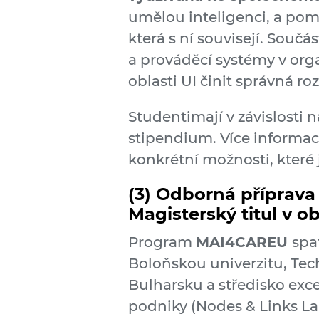
umělou inteligenci, a pom
která s ní souvisejí. Součá
a prováděcí systémy v or
oblasti UI činit správná r
Studenti
mají v závislosti
stipendium. Více informa
konkrétní možnosti, které 
(3)
Odborná příprava 
Magisterský titul v 
Program
MAI4CAREU
spa
Boloňskou univerzitu, Tec
Bulharsku a středisko exc
podniky (Nodes & Links La