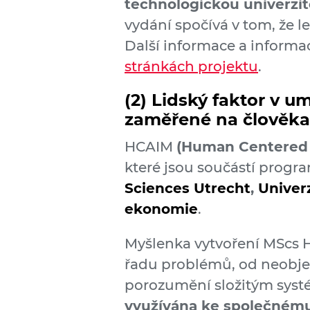
technologickou univerzi
vydání spočívá v tom, že l
Další informace a informac
stránkách projektu
.
(2)
Lidský faktor v um
zaměřené na člověka
HCAIM
(Human Centered 
které jsou součástí progr
Sciences Utrecht
,
Univerz
ekonomie
.
Myšlenka vytvoření MScs H
řadu problémů, od neobje
porozumění složitým syst
využívána ke společném