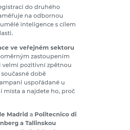
egistraci do druhého
e zaměřuje na odbornou
 umělé inteligence s cílem
asti.
ence ve veřejném sektoru
rovnoměrným zastoupením
i velmi pozitivní zpětnou
 v současné době
 kampani uspořádané u
í místa a najdete ho, proč
de Madrid
a
Politecnico di
rnberg
a Tallinskou