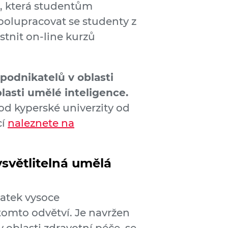
ů, která studentům
spolupracovat se studenty z
stnit on-line kurzů
odnikatelů v oblasti
lasti umělé inteligence.
 od kyperské univerzity od
cí
naleznete na
ysvětlitelná umělá
tatek vysoce
tomto odvětví. Je navržen