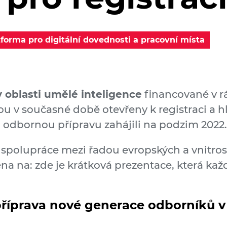
tforma pro digitální dovednosti a pracovní místa
v oblasti umělé inteligence
financované v 
ou v současné době otevřeny k registraci a h
ou odbornou přípravu zahájili na podzim 2022.
 spolupráce mezi řadou evropských a vnitros
na na: zde je krátková prezentace, která k
říprava nové generace odborníků v 