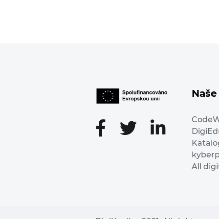
Naše 
Code
DigiE
Katalo
kyber
All dig