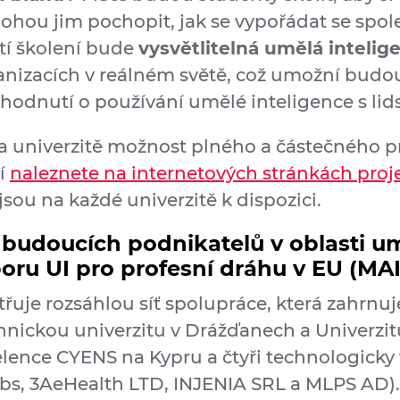
ohou jim pochopit, jak se vypořádat se spo
stí školení bude
vysvětlitelná umělá intelig
ganizacích v reálném světě, což umožní bud
ozhodnutí o používání umělé inteligence s li
 na univerzitě možnost plného a částečného 
cí
naleznete na internetových stránkách proj
jsou na každé univerzitě k dispozici.
budoucích podnikatelů v oblasti um
oboru UI pro profesní dráhu v EU (M
třuje rozsáhlou síť spolupráce, která zahrnu
hnickou univerzitu v Drážďanech a Univerzi
elence CYENS na Kypru a čtyři technologicky 
bs, 3AeHealth LTD, INJENIA SRL a MLPS AD).