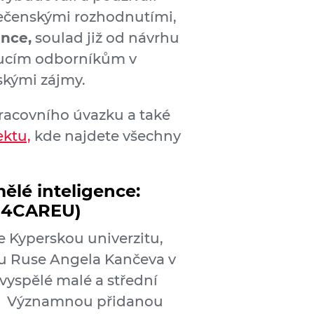
lečenskými rozhodnutími,
ence,
soulad již od návrhu
oucím odborníkům v
dskými zájmy.
pracovního úvazku a také
ektu,
kde najdete všechny
ělé inteligence:
AI4CAREU)
je Kyperskou univerzitu,
tu Ruse Angela Kančeva v
vyspělé malé a střední
Významnou přidanou