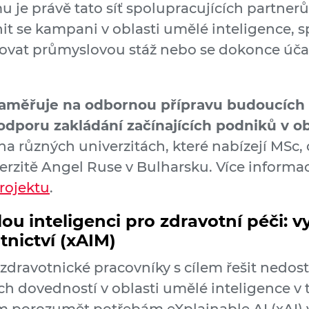
je právě tato síť spolupracujících partner
nit se kampani v oblasti umělé inteligence, 
lvovat průmyslovou stáž nebo se dokonce úča
měřuje na odbornou přípravu budoucích p
odporu zakládání začínajících podniků v ob
í na různých univerzitách, které nabízejí MSc,
iverzitě Angel Ruse v Bulharsku. Více informa
rojektu
.
u inteligenci pro zdravotní péči:
v
tnictví (xAIM)
 zdravotnické pracovníky s cílem řešit nedos
ch dovedností v oblasti umělé inteligence v 