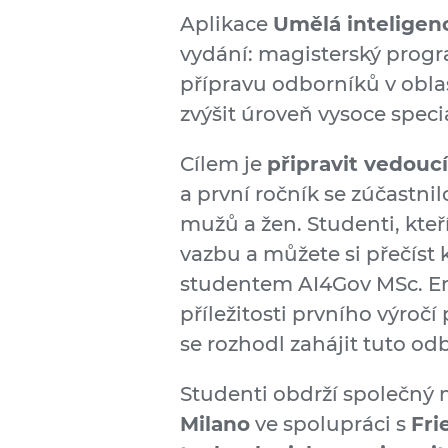
Aplikace
Umělá inteligen
vydání: magisterský progr
přípravu odborníků v oblas
zvýšit úroveň vysoce speci
Cílem je
připravit vedouc
a první ročník se zúčastn
mužů a žen. Studenti, kteř
vazbu a můžete si přečíst 
studentem AI4Gov MSc. En
příležitosti prvního výroč
se rozhodl zahájit tuto o
Studenti obdrží společný m
Milano
ve spolupráci s
Fri