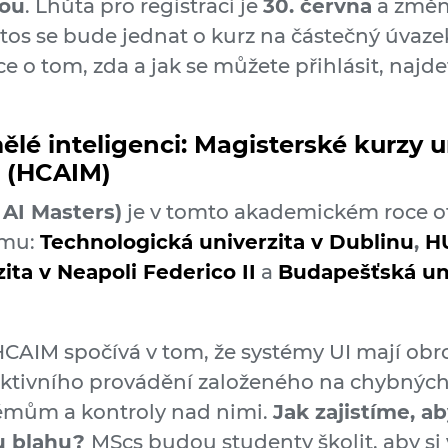
tou
.
Lhůta pro registraci je
30. června
a změn
etos se bude jednat o kurz na částečný úvazek
e o tom, zda a jak se můžete přihlásit, najd
ělé inteligenci: Magisterské kurzy 
 (HCAIM)
AI Masters)
je v tomto akademickém roce ot
amu:
Technologická univerzita v Dublinu
,
HU
ita v Neapoli Federico II
a
Budapešťská uni
CAIM spočívá v tom, že systémy UI mají obro
ktivního provádění založeného na chybných 
émům a kontroly nad nimi.
Jak zajistíme, a
u blahu?
MScs budou studenty školit, aby si 