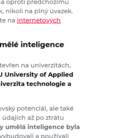
a oproti předchozímu
, nikoli na plný úvazek.
ete na
internetových
umělé inteligence
evřen na univerzitách,
 University of Applied
verzita technologie a
vský potenciál, ale také
údajích až po ztrátu
by umělá inteligence byla
vybudovali a používali