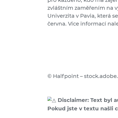
pro každého, kdo má zájem
zvláštním zaměřením na vy
Univerzita v Pavia, která 
června. Více informací na
© Halfpoint – stock.adob
Disclaimer: Text byl 
Pokud jste v textu našli 