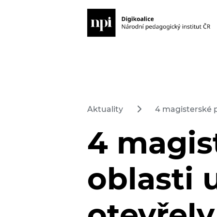
Aktuality
4 magisterské p
4 magis
oblasti 
otevřely