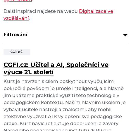
Další inspiraci najdete na webu
Digitalizace ve
vzdělávání
.
Filtrování
CGFI z.ú.
CGFI.cz: Učitel a AI, Společníci ve
výuce 21. století
Kurz je navržen s cílem poskytnout vyučujícím
pokročilé povědomí o umělé inteligenci, ale hlavně
jim ukážeme praktické využití této technologie v
pedagogickém kontextu. Naším hlavním úkolem je
vybavit učitele nástroji a znalostmi, aby mohli
efektivně využívat AI k vylepšení své pedagogické
praxe. Kurz navíc reflektuje doporučení a závěry
Národního pedagogického institutu (NPI) pro