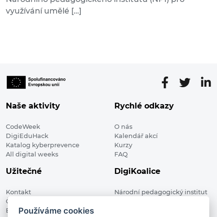
využívání umělé […]
Naše aktivity
Rychlé odkazy
CodeWeek
O nás
DigiEduHack
Kalendář akcí
Katalog kyberprevence
Kurzy
All digital weeks
FAQ
Užitečné
DigiKoalice
Kontakt
Národní pedagogický institut
Členské organizace
České republiky, DigiKoalice
Používáme cookies
Blog
Weilova 1271/6 102 00 Praha 10