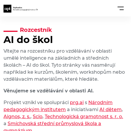
Rozcestník
AI do škol
Vítejte na rozcestníku pro vzdělávání v oblasti
umělé inteligence na základních a středních
školách – AI do škol. Tyto stránky vás nasměrují
například ke kurzům, školením, workshopům nebo
vzdělávacím materiálům, které hledáte.
Věnujeme se vzdělávání v oblasti AI.
Projekt vznikl ve spolupráci
prg.ai
s
Národním
pedagogickým institutem
a iniciativami
AI dětem
,
Aignos, z. s.
,
Scio
,
Technologická gramotnost s. r. o.
a
Smíchovská střední průmyslová škola a
gymnázium
.