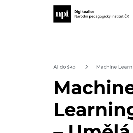
AI do škol
Machine Learni
Machin
Learnin
– Umělá