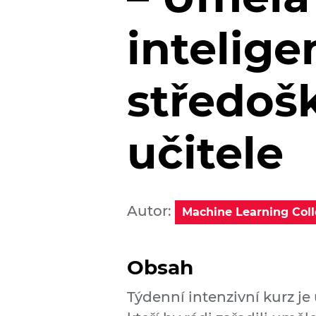
intelige
středoš
učitele
Autor:
Machine Learning Col
Obsah
Týdenní intenzivní kurz je