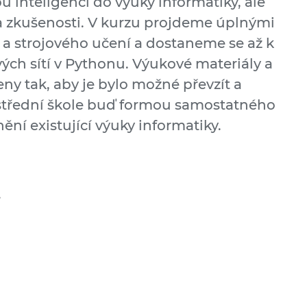
ou inteligenci do výuky informatiky, ale
a zkušenosti. V kurzu projdeme úplnými
 a strojového učení a dostaneme se až k
ch sítí v Pythonu. Výukové materiály a
ny tak, aby je bylo možné převzít a
 střední škole buď formou samostatného
ní existující výuky informatiky.
.