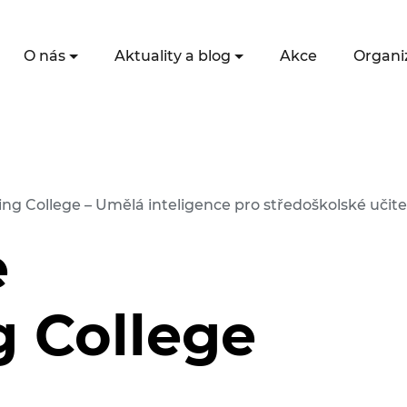
O nás
Aktuality a blog
Akce
Organi
ng College – Umělá inteligence pro středoškolské učite
e
g College