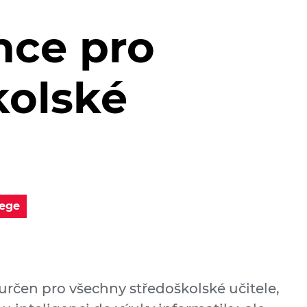
nce pro
kolské
lege
 určen pro všechny středoškolské učitele,