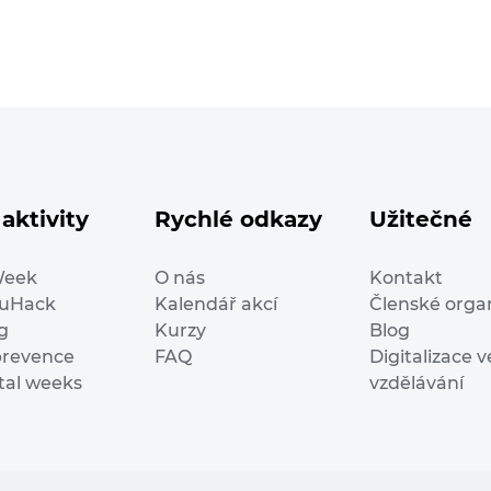
aktivity
Rychlé odkazy
Užitečné
Week
O nás
Kontakt
duHack
Kalendář akcí
Členské orga
g
Kurzy
Blog
prevence
FAQ
Digitalizace v
ital weeks
vzdělávání