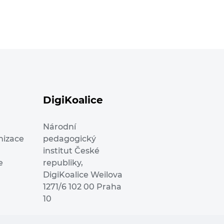
DigiKoalice
Národní
nizace
pedagogický
institut České
e
republiky,
DigiKoalice Weilova
1271/6 102 00 Praha
10