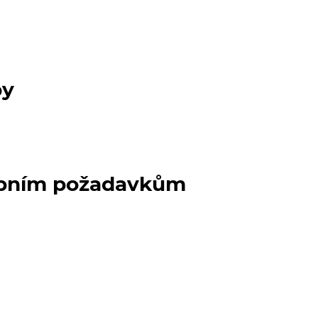
py
upním požadavkům