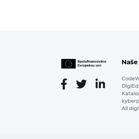
Naše 
Code
DigiE
Katalo
kyber
All dig