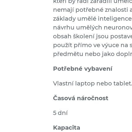
kteří by rádi zařadili uměl
nemají potřebné znalosti 
základy umělé inteligence
návrhu umělých neuronový
obsah školení jsou postave
použít přímo ve výuce na
předmětu nebo jako doplně
Potřebné vybavení
Vlastní laptop nebo tablet
Časová náročnost
5 dní
Kapacita