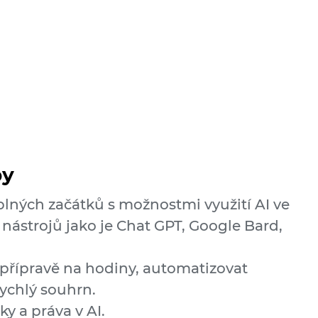
py
lných začátků s možnostmi využití AI ve
ní nástrojů jako je Chat GPT, Google Bard,
 přípravě na hodiny, automatizovat
rychlý souhrn.
ky a práva v AI.