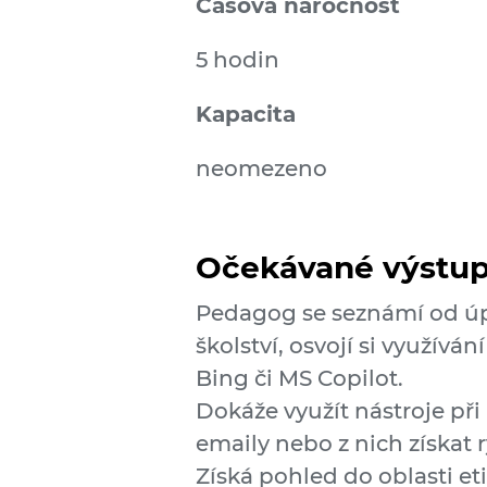
Časová náročnost
5 hodin
Kapacita
neomezeno
Očekávané výstu
Pedagog se seznámí od úp
školství, osvojí si využívá
Bing či MS Copilot.
Dokáže využít nástroje při
emaily nebo z nich získat 
Získá pohled do oblasti eti