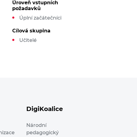
Úroveň vstupních
požadavků
Úplní začátečníci
Cílová skupina
Učitelé
DigiKoalice
Národní
nizace
pedagogický