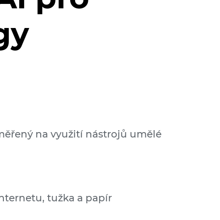
gy
ěřený na využití nástrojů umělé
nternetu, tužka a papír