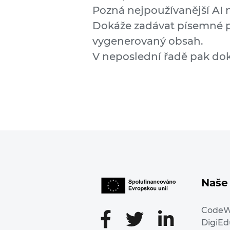
Pozná nejpoužívanější AI ná
Dokáže zadávat písemné p
vygenerovaný obsah.
V neposlední řadě pak doká
Naše 
Code
DigiE