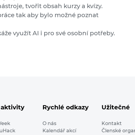
stroje, tvořit obsah kurzy a kvízy.
ráce tak aby bylo možné poznat
že využít AI i pro své osobní potřeby.
aktivity
Rychlé odkazy
Užitečné
Week
O nás
Kontakt
duHack
Kalendář akcí
Členské orga