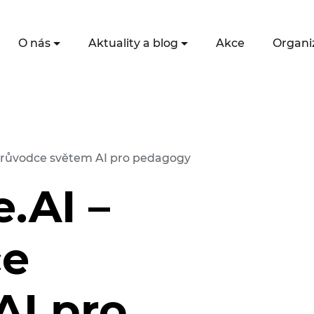
O nás
Aktuality a blog
Akce
Organi
Průvodce světem AI pro pedagogy
.AI –
ce
AI pro