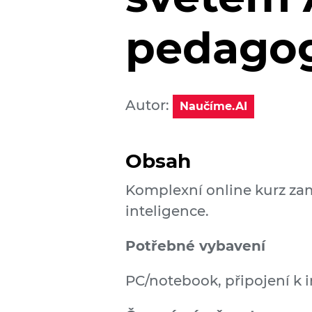
pedago
Autor:
Naučíme.AI
Obsah
Komplexní online kurz zam
inteligence.
Potřebné vybavení
PC/notebook, připojení k i