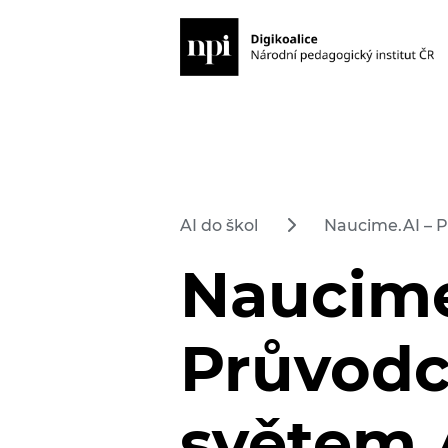
AI do škol
Naucime.AI – 
Naucime
Průvod
světem 