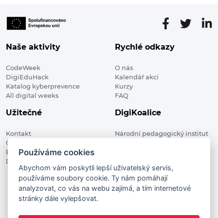
Naše aktivity
Rychlé odkazy
CodeWeek
O nás
DigiEduHack
Kalendář akcí
Katalog kyberprevence
Kurzy
All digital weeks
FAQ
Užitečné
DigiKoalice
Kontakt
Národní pedagogický institut
Členské organizace
České republiky, DigiKoalice
Používáme cookies
Blog
Weilova 1271/6 102 00 Praha 10
Digitalizace ve vzdělávání
Abychom vám poskytli lepší uživatelský servis,
používáme soubory cookie. Ty nám pomáhají
DigiKoalice 2021. All rights reserved
analyzovat, co vás na webu zajímá, a tím internetové
Vstup do administrace
stránky dále vylepšovat.
This project has received funding from the European