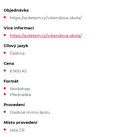
Objednávka
https://aidetem.cz/vikendova-skola/
Více informací
https://aidetem.cz/vikendova-skola/
Cílový jazyk
Čeština
Cena
6 900 Kč
Formát
Workshop
Přednáška
Provedení
Osobně mimo školu
Místo provedení
celá ČR