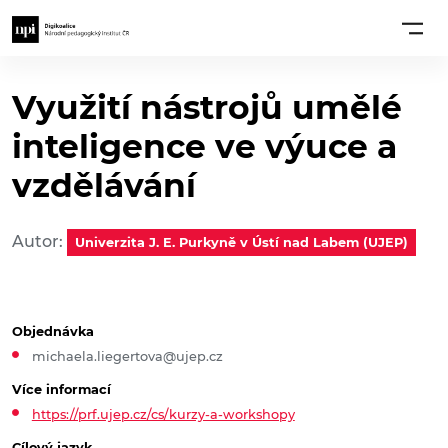
Využití nástrojů umělé
inteligence ve výuce a
vzdělávání
Autor:
Univerzita J. E. Purkyně v Ústí nad Labem (UJEP)
Objednávka
michaela.liegertova@ujep.cz
Více informací
https://prf.ujep.cz/cs/kurzy-a-workshopy
Cílový jazyk