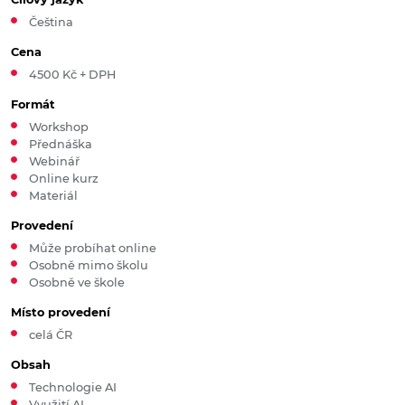
Čeština
Cena
4500 Kč + DPH
Formát
Workshop
Přednáška
Webinář
Online kurz
Materiál
Provedení
Může probíhat online
Osobně mimo školu
Osobně ve škole
Místo provedení
celá ČR
Obsah
Technologie AI
Využití AI