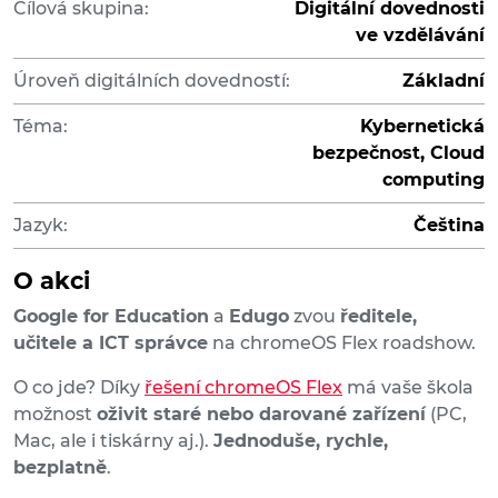
Cílová skupina:
Digitální dovednosti
ve vzdělávání
Úroveň digitálních dovedností:
Základní
Téma:
Kybernetická
bezpečnost, Cloud
computing
Jazyk:
Čeština
O akci
Google for Education
a
Edugo
zvou
ředitele,
učitele a ICT správce
na chromeOS Flex roadshow.
O co jde? Díky
řešení chromeOS Flex
má vaše škola
možnost
oživit staré nebo darované zařízení
(PC,
Mac, ale i tiskárny aj.).
Jednoduše, rychle,
bezplatně
.