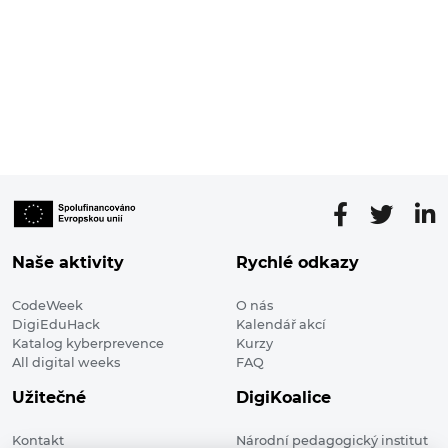
Naše aktivity
Rychlé odkazy
CodeWeek
O nás
DigiEduHack
Kalendář akcí
Katalog kyberprevence
Kurzy
All digital weeks
FAQ
Užitečné
DigiKoalice
Kontakt
Národní pedagogický institut