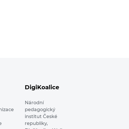
DigiKoalice
Národní
nizace
pedagogický
institut České
e
republiky,