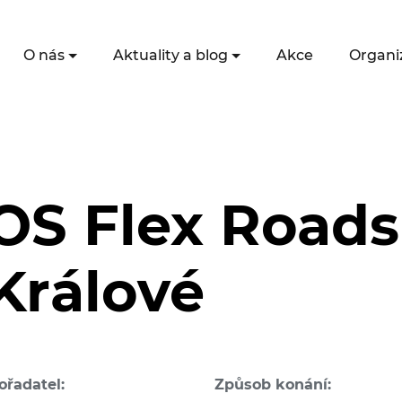
O nás
Aktuality a blog
Akce
Organi
S Flex Roads
Králové
ořadatel:
Způsob konání: