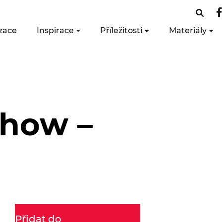
zace
Inspirace
Příležitosti
Materiály
how –
Přidat do