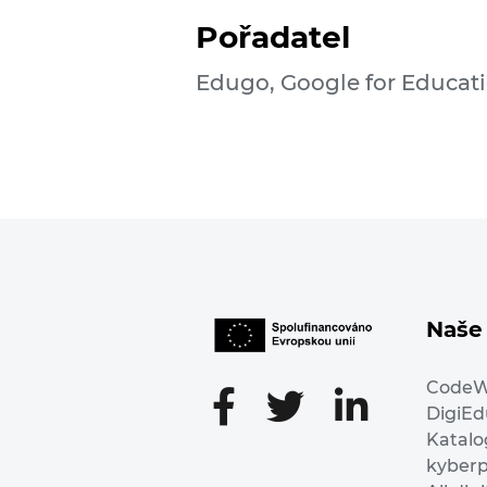
Pořadatel
Edugo, Google for Educat
Naše 
Code
DigiE
Katalo
kyber