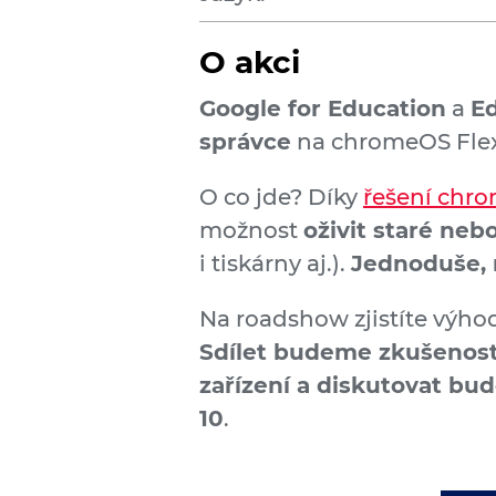
O akci
Google for Education
a
E
správce
na chromeOS Fle
O co jde? Díky
řešení chr
možnost
oživit staré neb
i tiskárny aj.).
Jednoduše, 
Na roadshow zjistíte výhod
Sdílet budeme zkušenosti
zařízení a diskutovat b
10
.