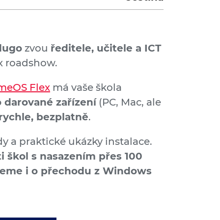
dugo
zvou
ředitele, učitele a ICT
x roadshow.
omeOS Flex
má vaše škola
o darované zařízení
(PC, Mac, ale
rychle, bezplatně
.
y a praktické ukázky instalace.
 škol s nasazením přes 100
udeme i o přechodu z Windows