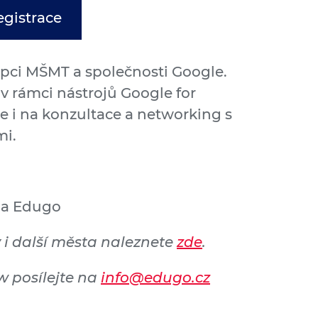
egistrace
pci MŠMT a společnosti Google.
 v rámci nástrojů Google for
e i na konzultace a networking s
mi.
 a Edugo
 i další města naleznete
zde
.
w posílejte na
info@edugo.cz